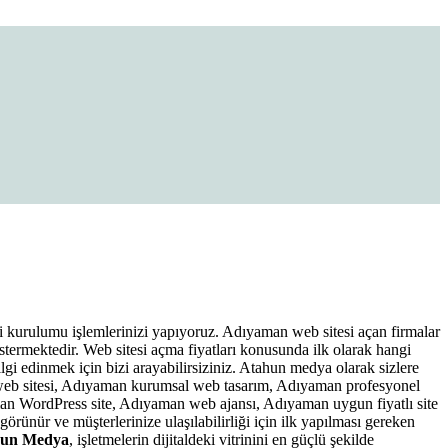
i kurulumu işlemlerinizi yapıyoruz. Adıyaman web sitesi açan firmalar
östermektedir. Web sitesi açma fiyatları konusunda ilk olarak hangi
gi edinmek için bizi arayabilirsiziniz. Atahun medya olarak sizlere
 web sitesi, Adıyaman kurumsal web tasarım, Adıyaman profesyonel
n WordPress site, Adıyaman web ajansı, Adıyaman uygun fiyatlı site
rünür ve müşterlerinize ulaşılabilirliği için ilk yapılması gereken
hun Medya
, işletmelerin dijitaldeki vitrinini en güçlü şekilde