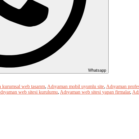
Whatsapp
 kurumsal web tasarım
,
Adıyaman mobil uyumlu site
,
Adıyaman profes
dıyaman web sitesi kurulumu
,
Adıyaman web sitesi yapan firmalar
,
Adı