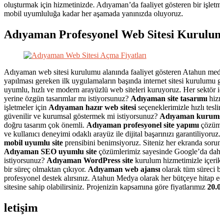
oluşturmak için hizmetinizde. Adıyaman’da faaliyet gösteren bir işlet
mobil uyumluluğa kadar her aşamada yanınızda oluyoruz.
Adıyaman Profesyonel Web Sitesi Kurulu
Adıyaman web sitesi kurulumu alanında faaliyet gösteren Atahun medya
yapılması gereken ilk uygulamaların başında internet sitesi kurulumu 
uyumlu, hızlı ve modern arayüzlü web siteleri kuruyoruz. Her sektör iç
yerine özgün tasarımlar mı istiyorsunuz?
Adıyaman site tasarımı
hizm
işletmeler için
Adıyaman hazır web sitesi
seçeneklerimizle hızlı tesl
güvenilir ve kurumsal göstermek mi istiyorsunuz?
Adıyaman kurums
doğru tasarım çok önemli.
Adıyaman profesyonel site yapımı
çözüml
ve kullanıcı deneyimi odaklı arayüz ile dijital başarınızı garantiliy
mobil uyumlu site
prensibini benimsiyoruz. Siteniz her ekranda sorun
Adıyaman SEO uyumlu site
çözümlerimiz sayesinde Google’da daha g
istiyorsunuz?
Adıyaman WordPress site
kurulum hizmetimizle içerikle
bir süreç olmaktan çıkıyor.
Adıyaman web ajansı
olarak tüm süreci b
profesyonel destek alırsınız. Atahun Medya olarak her bütçeye hitap
sitesine sahip olabilirsiniz. Projenizin kapsamına göre fiyatlarımız
20.
letişim