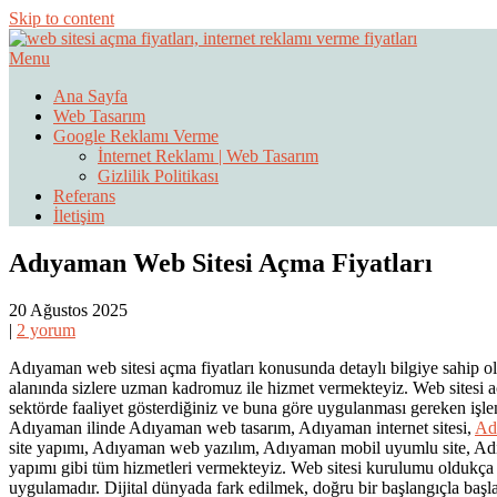
Skip to content
Menu
Web Sitesi Ücretleri- Web Sitesi Reklamı Açma
Web Sitesi Açma, İnternet Sitesi
Ana Sayfa
Web Tasarım
Google Reklamı Verme
İnternet Reklamı | Web Tasarım
Gizlilik Politikası
Referans
İletişim
Adıyaman Web Sitesi Açma Fiyatları
20 Ağustos 2025
|
2 yorum
Adıyaman web sitesi açma fiyatları konusunda detaylı bilgiye sahip o
alanında sizlere uzman kadromuz ile hizmet vermekteyiz. Web sitesi açm
sektörde faaliyet gösterdiğiniz ve buna göre uygulanması gereken işlem
Adıyaman ilinde Adıyaman web tasarım, Adıyaman internet sitesi,
Ad
site yapımı, Adıyaman web yazılım, Adıyaman mobil uyumlu site, Ad
yapımı gibi tüm hizmetleri vermekteyiz. Web sitesi kurulumu oldukça ön
uygulamadır. Dijital dünyada fark edilmek, doğru bir başlangıçla başl