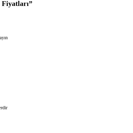
Fiyatları
”
rayın
erdir