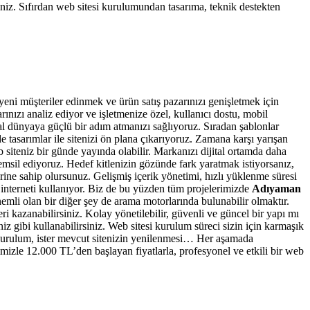
iniz. Sıfırdan web sitesi kurulumundan tasarıma, teknik destekten
ni müşteriler edinmek ve ürün satış pazarınızı genişletmek için
arınızı analiz ediyor ve işletmenize özel, kullanıcı dostu, mobil
tal dünyaya güçlü bir adım atmanızı sağlıyoruz. Sıradan şablonlar
 tasarımlar ile sitenizi ön plana çıkarıyoruz. Zamana karşı yarışan
b siteniz bir günde yayında olabilir. Markanızı dijital ortamda daha
 temsil ediyoruz. Hedef kitlenizin gözünde fark yaratmak istiyorsanız,
rine sahip olursunuz. Gelişmiş içerik yönetimi, hızlı yüklenme süresi
 interneti kullanıyor. Biz de bu yüzden tüm projelerimizde
Adıyaman
emli olan bir diğer şey de arama motorlarında bulunabilir olmaktır.
 kazanabilirsiniz. Kolay yönetilebilir, güvenli ve güncel bir yapı mı
niz gibi kullanabilirsiniz. Web sitesi kurulum süreci sizin için karmaşık
n kurulum, ister mevcut sitenizin yenilenmesi… Her aşamada
mizle 12.000 TL’den başlayan fiyatlarla, profesyonel ve etkili bir web