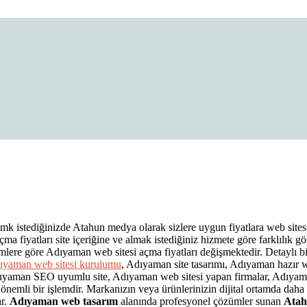
 Fiyatları
lmk istediğinizde Atahun medya olarak sizlere uygun fiyatlara web sites
a fiyatları site içeriğine ve almak istediğiniz hizmete göre farklılık g
lere göre Adıyaman web sitesi açma fiyatları değişmektedir. Detaylı bil
ıyaman web sitesi kurulumu
, Adıyaman site tasarımı, Adıyaman hazır
ıyaman SEO uyumlu site, Adıyaman web sitesi yapan firmalar, Adıyama
emli bir işlemdir. Markanızın veya ürünlerinizin dijital ortamda daha gö
ar.
Adıyaman web tasarım
alanında profesyonel çözümler sunan
Ata