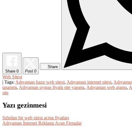
Share
Share
0
Post 0
Web Sitesi
| Tags:
Adıyaman hazır web sitesi
,
Adıyaman internet sitesi
,
Adıyaman
tasarımı
,
Adıyaman uygun fiyatlı site yapımı
,
Adıyaman web ajansı
,
A
site
Yazı gezinmesi
Sıfırdan bir web sitesi açma fiyatları
Adıyaman İnternet Reklamı Açan Firmalar