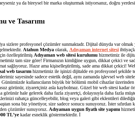
meyseniz ya da bireysel bir marka oluşturmak istiyorsanız, doğru yerdes
mu ve Tasarımı
 sizlere profesyonel çözümler sunmaktadr. Dijital dünyda var olmak ye
gelmektedir.
Atahun Medya
olarak,
Adıyaman internet sitesi
ihtiyaçl
in özelleştirilmiş
Adıyaman web sitesi kurulumu
hizmetimiz ile diji
etimiz tam size göre! Firmanızın kimliğine uygun, dikkat çekici ve sade
imat sağlıyoruz. Hazır ama kişiselleştirilmiş, sade ama dikkat çekici! We
al web tasarım
hizmetimiz ile işinizi dijitalde en profesyonel şekilde
erimiz sayesinde sadece estetik değil, aynı zamanda işlevsel web sitele
oruz. Günümüzde kullanıcıların büyük bir bölümü mobil cihazlar üzerinden
suz görünür, ziyaretçiniz asla kaybolmaz. Güzel bir web sitesi kadar ön
örünür hale gelerek daha fazla ziyaretçi, dolayısıyla daha fazla müşteri
rinizi rahatça güncelleyebilir, blog veya galeri gibi eklentileri dilediği
aştan sona biz yönetiyor, size sadece sonucu sunuyoruz. İster sıfırda
 eden çözümler sunuyoruz.
Adıyaman uygun fiyatlı site yapımı
hizmeti
000 TL’ye
kadar esneklik göstermektedir. İ