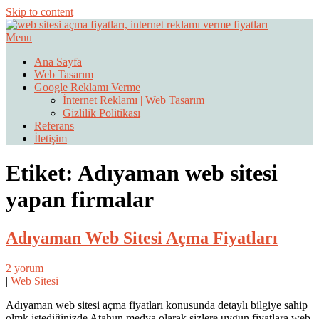
Skip to content
Menu
Web Sitesi Ücretleri- Web Sitesi Reklamı Açma
Web Sitesi Açma, İnternet Sitesi
Ana Sayfa
Web Tasarım
Fiyatları
Google Reklamı Verme
İnternet Reklamı | Web Tasarım
Gizlilik Politikası
Referans
İletişim
Etiket:
Adıyaman web sitesi
yapan firmalar
Adıyaman Web Sitesi Açma Fiyatları
2 yorum
|
Web Sitesi
Adıyaman web sitesi açma fiyatları konusunda detaylı bilgiye sahip
olmk istediğinizde Atahun medya olarak sizlere uygun fiyatlara web