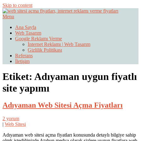
Skip to content
Menu
Web Sitesi Ücretleri- Web Sitesi Reklamı Açma
Web Sitesi Açma, İnternet Sitesi
Ana Sayfa
Web Tasarım
Fiyatları
Google Reklamı Verme
İnternet Reklamı | Web Tasarım
Gizlilik Politikası
Referans
İletişim
Etiket:
Adıyaman uygun fiyatlı
site yapımı
Adıyaman Web Sitesi Açma Fiyatları
2 yorum
|
Web Sitesi
Adıyaman web sitesi açma fiyatları konusunda detaylı bilgiye sahip
olmk istediğinizde Atahun medya olarak sizlere uygun fiyatlara web