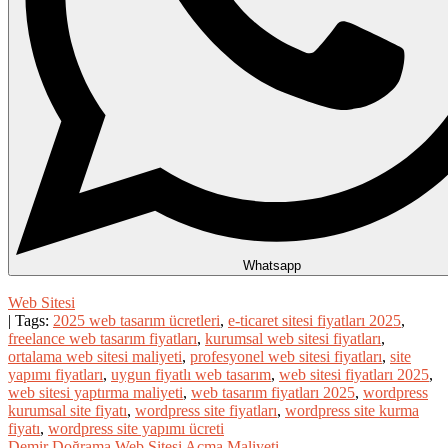
Whatsapp
Web Sitesi
| Tags:
2025 web tasarım ücretleri
,
e-ticaret sitesi fiyatları 2025
,
freelance web tasarım fiyatları
,
kurumsal web sitesi fiyatları
,
ortalama web sitesi maliyeti
,
profesyonel web sitesi fiyatları
,
site
yapımı fiyatları
,
uygun fiyatlı web tasarım
,
web sitesi fiyatları 2025
,
web sitesi yaptırma maliyeti
,
web tasarım fiyatları 2025
,
wordpress
kurumsal site fiyatı
,
wordpress site fiyatları
,
wordpress site kurma
fiyatı
,
wordpress site yapımı ücreti
Demir Doğrama Web Sitesi Açma Maliyeti