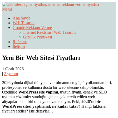
Skip
to
Menu
Web Sitesi Ücretleri- Web Sitesi Reklamı Açma
content
Web Sitesi Açma, İnternet Sitesi
Ana Sayfa
Web Tasarım
Fiyatları
Google Reklamı Verme
İnternet Reklamı | Web Tasarım
Gizlilik Politikası
Referans
İletişim
Yeni Bir Web Sitesi Fiyatları
1 Ocak 2026
|
2 yorum
2026 yılında dijital dünyada var olmanın en güçlü yollarından biri,
profesyonel ve kullanıcı dostu bir web sitesine sahip olmaktır.
Özellikle
WordPress site yapımı
, uygun fiyatlı, esnek ve SEO
uyumlu çözümler sunduğu için en çok tercih edilen web
altyapılarından biri olmaya devam ediyor. Peki,
2026’te bir
WordPress sitesi yaptırmak ne kadar tutar?
Hangi faktörler
fiyatları etkiler? İşte detaylar…