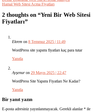
Yazı
Hamal Web Sitesi Açma Fiyatları
gezinmesi
2 thoughts on “
Yeni Bir Web Sitesi
Fiyatları
”
Ekrem
on
8 Temmuz 2025 | 11:49
WordPress site yapımı fiyatları kaç para tutar
Yanıtla
Ayşenur
on
29 Mayıs 2025 | 22:47
WordPress Site Yapımı Fiyatları Ne Kadar?
Yanıtla
Bir yanıt yazın
E-posta adresiniz yayınlanmayacak.
Gerekli alanlar
*
ile