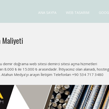
ANA SAYFA
WEB TASARIM
GOOG
esi Fiyatları
 Maliyeti
 demir doğrama web sitesi demirci sitesi açma hizmetleri
8.000 ₺ ile 15.000 ₺ arasındadır. İhtiyacınız olan alanadı, hosting
 Atahun Medya’yı arayın İletişim Telefonları +90 534 717 3480