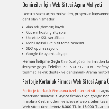
Demirciler İçin Web Sitesi Açma Maliyeti
Demirci sitesi açma maliyetleri, projenizin kapsamı
dahil olan hizmetler:
Alan adı (domain) kaydı
Güvenli hosting altyapısı
Ücretsiz SSL sertifikası
Mobil uyumlu ve hızlı tema tasarımı
SEO optimizasyonu
Google ile uyumlu altyapı
Hemen İletişime Geçin
Size özel çözümlerimizden fa
iletişime geçin.
Telefon:
+90 534 717 34 80 Profesyone
teslimat Teknik destek ve danışmanlık Arama motorla
Ferforje Korkuluk Firması Web Sitesi Açma Ü
Ferforje Korkuluk Firmasına özel internet sitesi
açmak
tasarımlar sunuyoruz. Ayrıca firmanız için google be
firmalara özel, modern ve işlevsel web siteleri tasar
Web sitesi ücretlerimiz
8.000 TL ile 15.000 TL
arası