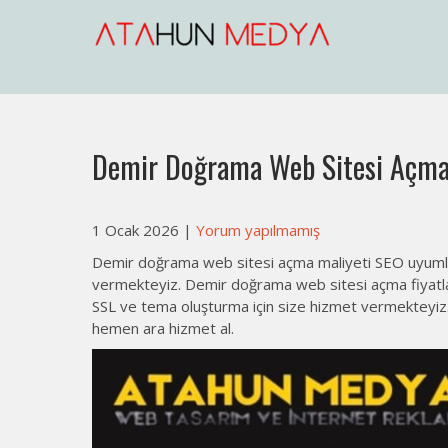
Skip
to
content
Web Sitesi Açma, İnternet Sit
Web Sitesi Ücretleri- Web Sitesi Reklamı Açma
Demir Doğrama Web Sitesi Açma
1 Ocak 2026
|
Yorum yapılmamış
Demir doğrama web sitesi açma maliyeti SEO uyumlu
vermekteyiz. Demir doğrama web sitesi açma fiyatları 
SSL ve tema oluşturma için size hizmet vermekteyiz.
hemen ara hizmet al.