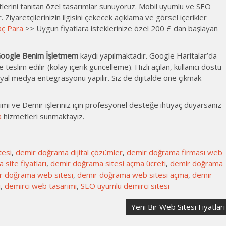
metlerini tanıtan özel tasarımlar sunuyoruz. Mobil uyumlu ve SEO
Ziyaretçilerinizin ilgisini çekecek açıklama ve görsel içerikler
aç Para
>> Uygun fiyatlara isteklerinize özel 200 £ dan başlayan
oogle Benim İşletmem
kaydı yapılmaktadır. Google Haritalar’da
e teslim edilir (kolay içerik güncelleme). Hızlı açılan, kullanıcı dostu
osyal medya entegrasyonu yapılır. Siz de dijitalde öne çıkmak
mı ve Demir işleriniz için profesyonel desteğe ihtiyaç duyarsanız
a
hizmetleri sunmaktayız.
tesi
,
demir doğrama dijital çözümler
,
demir doğrama firması web
site fiyatları
,
demir doğrama sitesi açma ücreti
,
demir doğrama
r doğrama web sitesi
,
demir doğrama web sitesi açma
,
demir
ı
,
demirci web tasarımı
,
SEO uyumlu demirci sitesi
Yeni Bir Web Sitesi Fiyatları