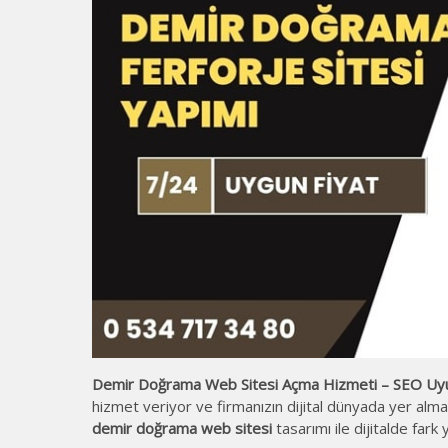
Demir Doğrama Web Sitesi Açma Hizmeti – SEO Uyu
hizmet veriyor ve firmanızın dijital dünyada yer alma
demir doğrama web sitesi
tasarımı ile dijitalde fark