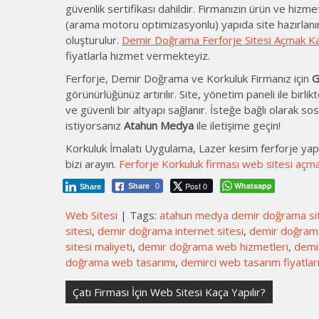
güvenlik sertifikası dahildir. Firmanızın ürün ve hiz
(arama motoru optimizasyonlu) yapıda site hazırlanır. 
oluşturulur.
Demir Doğrama Ferforje Sitesi Açmak K
fiyatlarla hizmet vermekteyiz.
Ferforje, Demir Doğrama ve Korkuluk Firmanız için
G
görünürlüğünüz artırılır. Site, yönetim paneli ile birlikt
ve güvenli bir altyapı sağlanır. İsteğe bağlı olarak s
istiyorsanız
Atahun Medya
ile iletişime geçin!
Korkuluk İmalatı Uygulama, Lazer kesim ferforje yapı
bizi arayın.
Ferforje Korkuluk firması web sitesi açm
Post 0
Whatsapp
Share
0
Share
Web Sitesi
| Tags:
atahun medya demir doğrama si
sitesi
,
demir doğrama internet sitesi
,
demir doğrama 
sitesi maliyeti
,
demir doğrama web hizmetleri
,
demi
doğrama web tasarımı
,
demirci web tasarım fiyatlar
Yazı
Çatı Firması İçin Web Sitesi Kaça Yapılır?
gezinmesi