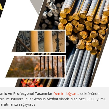
mlu ve Profesyonel Tasarımlar
Demir doğrama
sektöründe
sını mı istiyorsunuz?
Atahun Medya
olarak, size özel SEO uyumlu
 yaratmanızı sağlıyoruz.