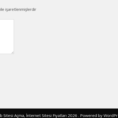
ile işaretlenmişlerdir
 Sitesi Açma, İnternet Sitesi Fiyatları 2026 . Powered by WordP