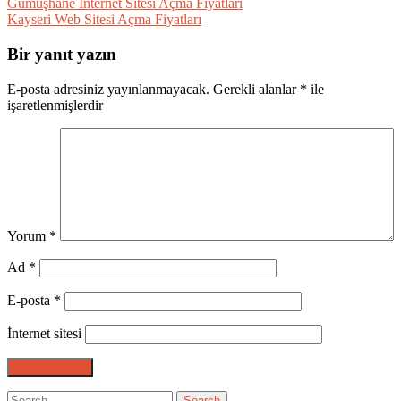
Gümüşhane İnternet Sitesi Açma Fiyatları
Kayseri Web Sitesi Açma Fiyatları
Bir yanıt yazın
E-posta adresiniz yayınlanmayacak.
Gerekli alanlar
*
ile
işaretlenmişlerdir
Yorum
*
Ad
*
E-posta
*
İnternet sitesi