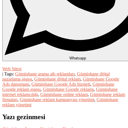
Whatsapp
Web Sitesi
| Tags:
Gümüşhane arama ağı reklamları
,
Gümüşhane dijital
pazarlama ajansı
,
Gümüşhane dijital reklam
,
Gümüşhane Google
Ads danışmanı
,
Gümüşhane Google Ads hizmeti
,
Gümüşhane
Google reklam ajansı
,
Gümüşhane Google reklamı
,
Gümüşhane
internet reklamcılığı
,
Gümüşhane online reklam
,
Gümüşhane reklam
firmaları
,
Gümüşhane reklam kampanyası yönetimi
,
Gümüşhane
reklam yönetimi
Yazı gezinmesi