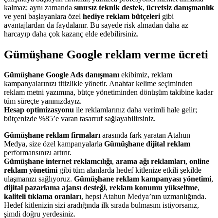
kalmaz; aynı zamanda
sınırsız teknik destek
,
ücretsiz danışmanlık
ve yeni başlayanlara özel
hediye reklam bütçeleri
gibi
avantajlardan da faydalanır. Bu sayede risk almadan daha az
harcayıp daha çok kazanç elde edebilirsiniz.
Gümüşhane Google reklam verme ücreti
Gümüşhane Google Ads danışmanı
ekibimiz, reklam
kampanyalarınızı titizlikle yönetir. Anahtar kelime seçiminden
reklam metni yazımına, bütçe yönetiminden dönüşüm takibine kadar
tüm süreçte yanınızdayız.
Hesap optimizasyonu
ile reklamlarınız daha verimli hale gelir;
bütçenizde %85’e varan tasarruf sağlayabilirsiniz.
Gümüşhane reklam firmaları
arasında fark yaratan Atahun
Medya, size özel kampanyalarla
Gümüşhane dijital reklam
performansınızı artırır.
Gümüşhane internet reklamcılığı
,
arama ağı reklamları
,
online
reklam yönetimi
gibi tüm alanlarda hedef kitlenize etkili şekilde
ulaşmanızı sağlıyoruz.
Gümüşhane reklam kampanyası yönetimi
,
dijital pazarlama ajansı desteği
,
reklam konumu yükseltme
,
kaliteli tıklama oranları
, hepsi Atahun Medya’nın uzmanlığında.
Hedef kitlenizin sizi aradığında ilk sırada bulmasını istiyorsanız,
şimdi doğru yerdesiniz.