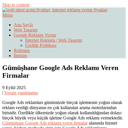
Skip to content
Menu
Web Sitesi Ücretleri- Web Sitesi Reklamı Açma
Web Sitesi Açma, İnternet Sitesi
Ana Sayfa
Web Tasarım
Fiyatları
Google Reklamı Verme
İnternet Reklamı | Web Tasarım
Gizlilik Politikası
Referans
İletişim
Gümüşhane Google Ads Reklamı Veren
Firmalar
9 Eylül 2025
|
Yorum yapılmamış
Google Ads reklamları günümüzde birçok işletmenin yoğun olarak
reklam verdiği dünyanın en çok kullanılan arama motorlarından
birisidir. Özellikle ülkemizde yoğun olarak kullanıldığından dolayı
birçok büyük veya küçük işletme Google Ads reklamı vermektedir.
Gümüşhane Google Ads reklamı veren firmalar
alanında hizmet