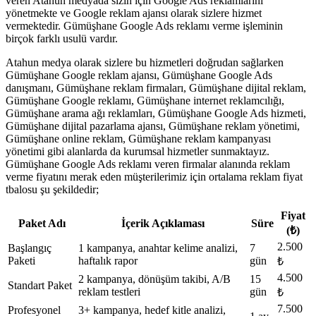
veren Atahun medyada sizin için Google Ads reklamlarını
yönetmekte ve Google reklam ajansı olarak sizlere hizmet
vermektedir. Gümüşhane Google Ads reklamı verme işleminin
birçok farklı usulü vardır.
Atahun medya olarak sizlere bu hizmetleri doğrudan sağlarken
Gümüşhane Google reklam ajansı, Gümüşhane Google Ads
danışmanı, Gümüşhane reklam firmaları, Gümüşhane dijital reklam,
Gümüşhane Google reklamı, Gümüşhane internet reklamcılığı,
Gümüşhane arama ağı reklamları, Gümüşhane Google Ads hizmeti,
Gümüşhane dijital pazarlama ajansı, Gümüşhane reklam yönetimi,
Gümüşhane online reklam, Gümüşhane reklam kampanyası
yönetimi gibi alanlarda da kurumsal hizmetler sunmaktayız.
Gümüşhane Google Ads reklamı veren firmalar alanında reklam
verme fiyatını merak eden müşterilerimiz için ortalama reklam fiyat
tbalosu şu şekildedir;
Fiyat
Paket Adı
İçerik Açıklaması
Süre
(₺)
2.500
Başlangıç
1 kampanya, anahtar kelime analizi,
7
Paketi
haftalık rapor
gün
₺
4.500
2 kampanya, dönüşüm takibi, A/B
15
Standart Paket
reklam testleri
gün
₺
7.500
Profesyonel
3+ kampanya, hedef kitle analizi,