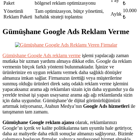
1 ay
Paket
bölgesel reklam optimizasyonu
₺
10.000
Yönetimli
Tam optimizasyon, bütçe yönetimi,
Aylık
Reklam Paketi
haftalık strateji toplantısı
₺
Gümüşhane Google Ads Reklam Verme
Gümüşhane Google Ads reklamı verme
işlemi yapılacağı zaman
mutlaka bir uzman yardımı almaya dikkat edin. Google da reklam
vermenin birçok farklı yöntemi bulunmaktadır. İşinize ve
ürünlerinize en uygun reklamı vermek daha sağlıklı dönüşler
almanıza imkan sağlar. Firmanızın ürettiği veya müşterilerine
sunmuş olduğu ürünleri direk satış odaklı reklam verme işlemini
yapacaksanız arama ağı reklamları sizain için daha uygundur ya da
yerelde tesisat işi yapan usaysanız arama ağı ağı reklamlarıda sizin
için daha uygundur. Gümüşhane’de dijital görünürlüğünüzü
artırmak istiyorsanız, Atahun Medya’nın
Google Ads hizmetleri
ile
tanışmanın tam zamanı.
Gümüşhane Google reklam ajansı
olarak, reklamlarınızı
Google’ın içerik ve kalite politikalarına tam uyumlu hale getiriyor,
daha az maliyetle daha etkili sonuçlar almanızı sağlıyoruz. Bizimle
çalışmaya başlayan firmalar, yalnızca profesyonel hizmet almakla