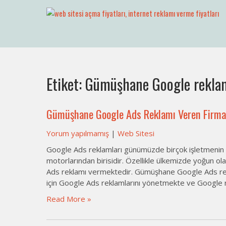
Skip
to
Web Sitesi Açma, İnternet Sit
Web Sitesi Ücretleri- Web Sitesi Reklamı Açma
content
Etiket:
Gümüşhane Google rekla
Gümüşhane Google Ads Reklamı Veren Firma
Yorum yapılmamış
|
Web Sitesi
Google Ads reklamları günümüzde birçok işletmenin y
motorlarından birisidir. Özellikle ülkemizde yoğun ol
Ads reklamı vermektedir. Gümüşhane Google Ads rek
için Google Ads reklamlarını yönetmekte ve Google r
Read More »