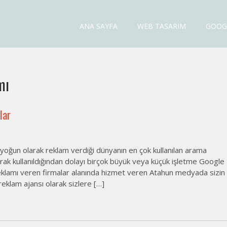
esi Fiyatları
ANA SAYFA
WEB TASARIM
GOOG
mı
lar
oğun olarak reklam verdiği dünyanın en çok kullanılan arama
arak kullanıldığından dolayı birçok büyük veya küçük işletme Google
lamı veren firmalar alanında hizmet veren Atahun medyada sizin
eklam ajansı olarak sizlere […]