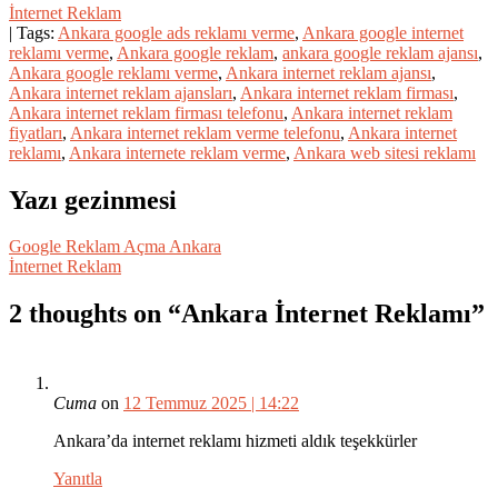
İnternet Reklam
| Tags:
Ankara google ads reklamı verme
,
Ankara google internet
reklamı verme
,
Ankara google reklam
,
ankara google reklam ajansı
,
Ankara google reklamı verme
,
Ankara internet reklam ajansı
,
Ankara internet reklam ajansları
,
Ankara internet reklam firması
,
Ankara internet reklam firması telefonu
,
Ankara internet reklam
fiyatları
,
Ankara internet reklam verme telefonu
,
Ankara internet
reklamı
,
Ankara internete reklam verme
,
Ankara web sitesi reklamı
Yazı gezinmesi
Google Reklam Açma Ankara
İnternet Reklam
2 thoughts on “
Ankara İnternet Reklamı
”
Cuma
on
12 Temmuz 2025 | 14:22
Ankara’da internet reklamı hizmeti aldık teşekkürler
Yanıtla