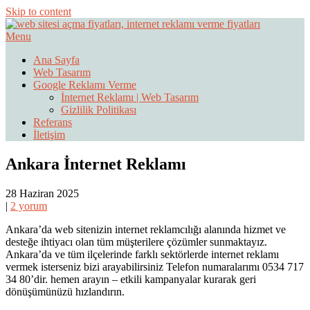
Skip to content
Menu
Web Sitesi Ücretleri- Web Sitesi Reklamı Açma
Web Sitesi Açma, İnternet Sitesi
Ana Sayfa
Web Tasarım
Fiyatları
Google Reklamı Verme
İnternet Reklamı | Web Tasarım
Gizlilik Politikası
Referans
İletişim
Ankara İnternet Reklamı
28 Haziran 2025
|
2 yorum
Ankara’da web sitenizin internet reklamcılığı alanında hizmet ve
desteğe ihtiyacı olan tüm müşterilere çözümler sunmaktayız.
Ankara’da ve tüm ilçelerinde farklı sektörlerde internet reklamı
vermek isterseniz bizi arayabilirsiniz Telefon numaralarımı 0534 717
34 80’dir. hemen arayın – etkili kampanyalar kurarak geri
dönüşümünüzü hızlandırın.