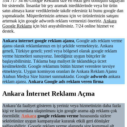
534 717 34 80 Google Reklamı size en etkili geri dönüşüm sağlayan
bir sistemdir. İnsanlar bir şey aramak istediklerinde veya bir ürün
satın almaya karar verdiklerinde takdir edersiniz ki bunu google dan
yapmaktadır. Müşterilerinizin artması için ve ürünlerinizin satışını
artırmak için google adwords reklam vermenizi öneririz.
Ankara
Google Reklamı
için bizi arayabilirsiniz. 7/24 online hizmet ve
destek.
Ankara internet google reklam ajansı
, Google ads reklam verme
ajansı olarak reklamlarınızı en iyi şekilde vermekteyiz. Ankara
geneli, Türkiye geneli; yerel veya bölgesel olarak google reklam
verme hizmetleri sunuyoruz. İstediğiniz uygun bütçeler ile
başlayabilirsiniz. Tıklama başı maliyet ile tıklandıkça ücret
kesilmektedir. Google reklamını bütün hizmet verenlere tavsiye
etmekteyiz. Uygun komisyon oranları ile Ankara Reklam Ajansı
Atahun Medya Size hizmet sunmaktadır. Google
adwords
ankara
reklam ajansı.
Ankara Google ads reklam veren firma
Ankara İnternet Reklamı Açma
Ankara’da faaliyet gösteren iş yeriniz veya hizmetinizin daha fazla
kişi ve kurumlara ulaştırılması için google arama ağı reklamı çok
önemlidir.
Ankara
google reklamı verme
hususunda sizlere
sektörünüze uygun kampanyalar kurarak etkili geri dönüşler
sağlayabiliriz. Google reklam verme alanında size kurumsal alt