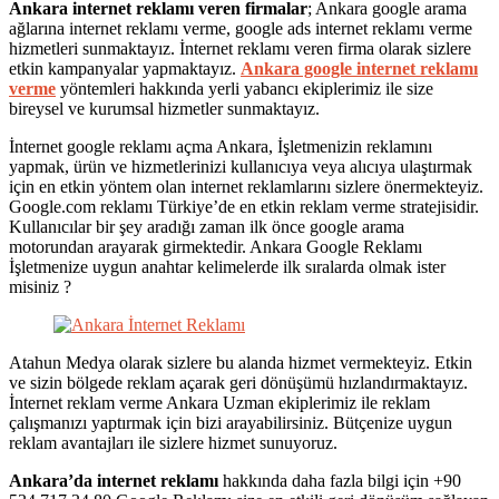
Ankara internet reklamı veren firmalar
; Ankara google arama
ağlarına internet reklamı verme, google ads internet reklamı verme
hizmetleri sunmaktayız. İnternet reklamı veren firma olarak sizlere
etkin kampanyalar yapmaktayız.
Ankara google internet reklamı
verme
yöntemleri hakkında yerli yabancı ekiplerimiz ile size
bireysel ve kurumsal hizmetler sunmaktayız.
İnternet google reklamı açma Ankara, İşletmenizin reklamını
yapmak, ürün ve hizmetlerinizi kullanıcıya veya alıcıya ulaştırmak
için en etkin yöntem olan internet reklamlarını sizlere önermekteyiz.
Google.com reklamı Türkiye’de en etkin reklam verme stratejisidir.
Kullanıcılar bir şey aradığı zaman ilk önce google arama
motorundan arayarak girmektedir. Ankara Google Reklamı
İşletmenize uygun anahtar kelimelerde ilk sıralarda olmak ister
misiniz ?
Atahun Medya olarak sizlere bu alanda hizmet vermekteyiz. Etkin
ve sizin bölgede reklam açarak geri dönüşümü hızlandırmaktayız.
İnternet reklam verme Ankara Uzman ekiplerimiz ile reklam
çalışmanızı yaptırmak için bizi arayabilirsiniz. Bütçenize uygun
reklam avantajları ile sizlere hizmet sunuyoruz.
Ankara’da internet reklamı
hakkında daha fazla bilgi için +90