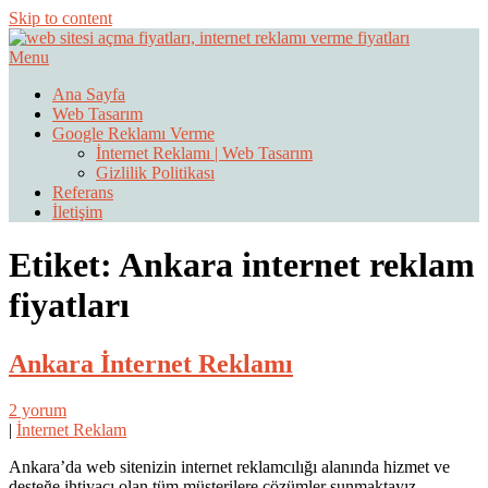
Skip to content
Menu
Web Sitesi Ücretleri- Web Sitesi Reklamı Açma
Web Sitesi Açma, İnternet Sitesi
Ana Sayfa
Web Tasarım
Fiyatları
Google Reklamı Verme
İnternet Reklamı | Web Tasarım
Gizlilik Politikası
Referans
İletişim
Etiket:
Ankara internet reklam
fiyatları
Ankara İnternet Reklamı
2 yorum
|
İnternet Reklam
Ankara’da web sitenizin internet reklamcılığı alanında hizmet ve
desteğe ihtiyacı olan tüm müşterilere çözümler sunmaktayız.