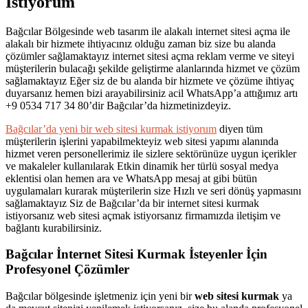
İstiyorum
Bağcılar Bölgesinde web tasarım ile alakalı internet sitesi açma ile
alakalı bir hizmete ihtiyacınız olduğu zaman biz size bu alanda
çözümler sağlamaktayız internet sitesi açma reklam verme ve siteyi
müşterilerin bulacağı şekilde geliştirme alanlarında hizmet ve çözüm
sağlamaktayız Eğer siz de bu alanda bir hizmete ve çözüme ihtiyaç
duyarsanız hemen bizi arayabilirsiniz acil WhatsApp’a attığımız artı
+9 0534 717 34 80’dir Bağcılar’da hizmetinizdeyiz.
Bağcılar’da yeni bir web sitesi kurmak istiyorum
diyen tüm
müşterilerin işlerini yapabilmekteyiz web sitesi yapımı alanında
hizmet veren personellerimiz ile sizlere sektörünüze uygun içerikler
ve makaleler kullanılarak Etkin dinamik her türlü sosyal medya
eklentisi olan hemen ara ve WhatsApp mesaj at gibi bütün
uygulamaları kurarak müşterilerin size Hızlı ve seri dönüş yapmasını
sağlamaktayız Siz de Bağcılar’da bir internet sitesi kurmak
istiyorsanız web sitesi açmak istiyorsanız firmamızda iletişim ve
bağlantı kurabilirsiniz.
Bağcılar İnternet Sitesi Kurmak İsteyenler İçin
Profesyonel Çözümler
Bağcılar bölgesinde işletmeniz için yeni bir
web sitesi kurmak
ya