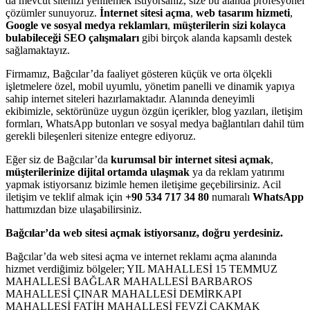
da mevcut sitenizi yenilemek istiyorsanız, size bu alanda profesyonel
çözümler sunuyoruz.
İnternet sitesi açma
,
web tasarım hizmeti
,
Google ve sosyal medya reklamları
,
müşterilerin sizi kolayca
bulabileceği SEO çalışmaları
gibi birçok alanda kapsamlı destek
sağlamaktayız.
Firmamız, Bağcılar’da faaliyet gösteren küçük ve orta ölçekli
işletmelere özel, mobil uyumlu, yönetim panelli ve dinamik yapıya
sahip internet siteleri hazırlamaktadır. Alanında deneyimli
ekibimizle, sektörünüze uygun özgün içerikler, blog yazıları, iletişim
formları, WhatsApp butonları ve sosyal medya bağlantıları dahil tüm
gerekli bileşenleri sitenize entegre ediyoruz.
Eğer siz de Bağcılar’da
kurumsal bir internet sitesi açmak
,
müşterilerinize dijital ortamda ulaşmak
ya da reklam yatırımı
yapmak istiyorsanız bizimle hemen iletişime geçebilirsiniz. Acil
iletişim ve teklif almak için
+90 534 717 34 80
numaralı
WhatsApp
hattımızdan bize ulaşabilirsiniz.
Bağcılar’da web sitesi açmak istiyorsanız, doğru yerdesiniz.
Bağcılar’da web sitesi açma ve internet reklamı açma alanında
hizmet verdiğimiz bölgeler; YIL MAHALLESİ 15 TEMMUZ
MAHALLESİ BAĞLAR MAHALLESİ BARBAROS
MAHALLESİ ÇINAR MAHALLESİ DEMİRKAPI
MAHALLESİ FATİH MAHALLESİ FEVZİ ÇAKMAK