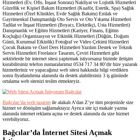
Hizmetleri (Ev, Ofis, İnşaat Sonrası) Nakliyat ve Lojistik Hizmetleri
Güzellik ve Kişisel Bakım Hizmetleri (Kuaför, Estetik, Spa) Sağlık
Hizmetleri (Özel Klinikler, Evde Sağlık Bakımı) Emlak ve
Gayrimenkul Danışmanlığı Oto Servis ve Oto Yıkama Hizmetleri
Tadilat ve İnşaat Hizmetleri (Boyacı, Elektrikçi, Usta Hizmetleri)
Danışmanlık ve Eğitim Hizmetleri (Kariyer, Finans, Eğitim
Koçluğu) Organizasyon ve Etkinlik Hizmetleri (Düğün, Doğum
Günü, Kurumsal Etkinlik) Fotoğraf ve Video Çekimi Hizmetleri
Çocuk Bakımı ve Özel Ders Hizmetleri Yazılım Destek ve Teknik
Servis Hizmetleri Freelance Tasarım, Çeviri Hizmetleri gibi
sektörlerde bir internet sitesi yaptırmak istiyorsanız bizimle iletişim
kurabilirsiniz telefon numaralarımız 0534 717 34 80’dir bize yazarak
hizmetleriniz ve yapacağınız web sitesi hakkında bilgi verdikten
sonra fiyatlandırma alanında da destek alabilirsiniz 3 iş gününde
ortalama web sitenizi teslim etmekteyiz.
Bağcılar’da web tasarım
ile alakalı A’dan Z’ye tüm projenizde size
hizmet ve dönüşüm sağlamaktayız Ayrıca site içi makale yazma
alanında internet reklamı açma ve destek alanında da size hizmet
verebiliyoruz.
Bağcılar’da İnternet Sitesi Açmak