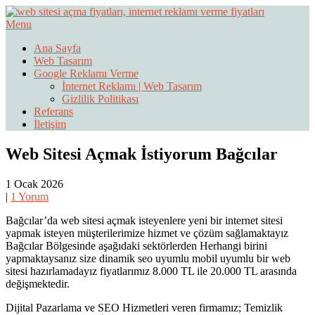
Skip
to
Menu
Web Sitesi Ücretleri- Web Sitesi Reklamı Açma
content
Web Sitesi Açma, İnternet Sitesi
Ana Sayfa
Web Tasarım
Fiyatları
Google Reklamı Verme
İnternet Reklamı | Web Tasarım
Gizlilik Politikası
Referans
İletişim
Web Sitesi Açmak İstiyorum Bağcılar
1 Ocak 2026
|
1 Yorum
Bağcılar’da web sitesi açmak isteyenlere yeni bir internet sitesi
yapmak isteyen müşterilerimize hizmet ve çözüm sağlamaktayız
Bağcılar Bölgesinde aşağıdaki sektörlerden Herhangi birini
yapmaktaysanız size dinamik seo uyumlu mobil uyumlu bir web
sitesi hazırlamadayız fiyatlarımız 8.000 TL ile 20.000 TL arasında
değişmektedir.
Dijital Pazarlama ve SEO Hizmetleri veren firmamız; Temizlik