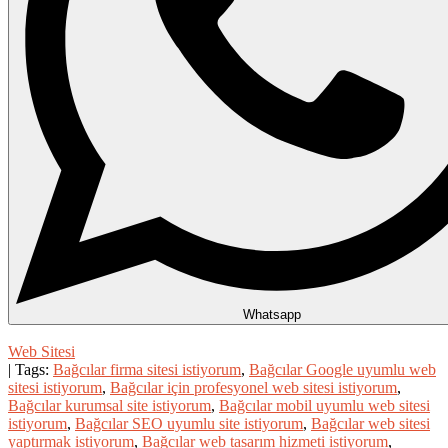
Whatsapp
Web Sitesi
| Tags:
Bağcılar firma sitesi istiyorum
,
Bağcılar Google uyumlu web
sitesi istiyorum
,
Bağcılar için profesyonel web sitesi istiyorum
,
Bağcılar kurumsal site istiyorum
,
Bağcılar mobil uyumlu web sitesi
istiyorum
,
Bağcılar SEO uyumlu site istiyorum
,
Bağcılar web sitesi
yaptırmak istiyorum
,
Bağcılar web tasarım hizmeti istiyorum
,