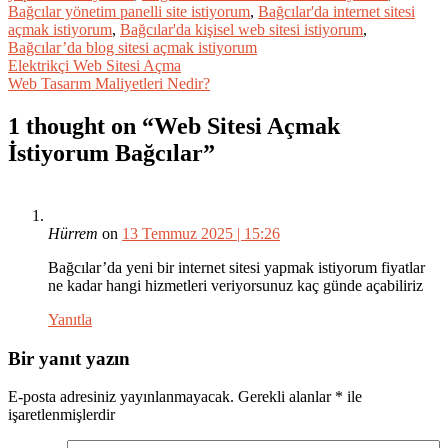
Bağcılar yönetim panelli site istiyorum
,
Bağcılar'da internet sitesi
açmak istiyorum
,
Bağcılar'da kişisel web sitesi istiyorum
,
Bağcılar’da blog sitesi açmak istiyorum
Yazı
Elektrikçi Web Sitesi Açma
Web Tasarım Maliyetleri Nedir?
gezinmesi
1 thought on “
Web Sitesi Açmak
İstiyorum Bağcılar
”
Hürrem
on
13 Temmuz 2025 | 15:26
Bağcılar’da yeni bir internet sitesi yapmak istiyorum fiyatlar
ne kadar hangi hizmetleri veriyorsunuz kaç günde açabiliriz
Yanıtla
Bir yanıt yazın
E-posta adresiniz yayınlanmayacak.
Gerekli alanlar
*
ile
işaretlenmişlerdir