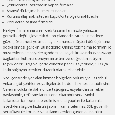
Şehirlerarası taşımacılık yapan firmalar
Asansörlü taşıma hizmeti sunanlar
Kurumsallaşmak isteyen küçük/orta ölçekli nakliyeciler
Yeni açılan taşıma firmaları
Nakliye firmalarına özel web tasarımlarımızda yalnızca
görsellik değil, işlevsellik de ön plandadır. Sitenizin sadece
güzel görünmesi yetmez; aynı zamanda müşteri dönüşümüne
odaklı olması gerekir. Bu nedenle: Online teklif alma formları ile
müşterileriniz saniyeler içinde size ulaşabilir. Anında WhatsApp
bağlantısı, kullanıcı deneyimini artırır ve doğrudan iletişimi
teşvik eder. Blog ve içerik yönetim paneli sayesinde, SEO’ya
katkı sağlayan içerikler düzenli olarak eklenebilir.
Site içerisinde yer alan hizmet bölgeleri bölümüyle, İstanbul,
Ankara gibi şehirler veya ilçelerde hedefli hizmet sunabilirsiniz.
Galeri modülü ile daha önce taşıdığınız eşyalardan örnekler
paylaşabilir, referanslarınızı öne çıkarabilirsiniz. Mobil
kullanıcılar için optimize edilmiş menü yapıları ile kullanıcılar
istedikleri bilgiye hızla ulaşabilir. Tüm sitelerimiz SSL güvenlik
sertifikası ile korunur ve kullanıcı verileri güven altına alınır.