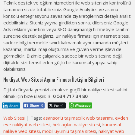
Teknik destek ve eğitim hizmetleri ile web sitenizin kontrolünü
tamamen sizde tutabilirsiniz. Google Analytics ve arama
konsolu entegrasyonu sayesinde ziyaretçilerinizi detaylı analiz
edebilirsiniz. Siteniz yayına girdikten sonra, dilerseniz Google
Ads reklam yönetimi veya SEO danışmanlığı hizmetiyle tanıtım
sürecine destek sağlarız. Bir nakliye firması için internet sitesi,
sadece bilgi vermekle sınırlı kalmamalı; aynı zamanda müşteri
kazanma, marka imajı
oluşturma ve güven verme işlevi de
görmelidir. Bizimle çalışarak, sadece bir web sitesine değil,
dijitalde sizi temsil eden güçlü bir kurumsal yapıya sahip
olabilirsiniz.
Nakliyat Web Sitesi Açma Firması İletişim Bilgileri
Dijital dünyada yerinizi almak ve güçlü bir nakliye sitesi sahibi
olmak için bize ulaşın: 📱
0 534 717 34 80
Post 0
Whatsapp
Share
0
Share
Web Sitesi
| Tags:
asansörlü taşımacılık web tasarımı
,
evden
eve nakliyat web sitesi
,
hızlı açılan nakliye sitesi
,
kurumsal
nakliye web sitesi
,
mobil uyumlu taşıma sitesi
,
nakliyat web