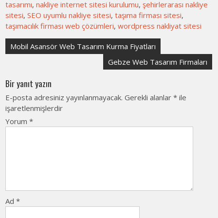
tasarımı
,
nakliye internet sitesi kurulumu
,
şehirlerarası nakliye
sitesi
,
SEO uyumlu nakliye sitesi
,
taşıma firması sitesi
,
taşımacılık firması web çözümleri
,
wordpress nakliyat sitesi
Yazı
Mobil Asansör Web Tasarım Kurma Fiyatları
gezinmesi
Gebze Web Tasarım Firmaları
Bir yanıt yazın
E-posta adresiniz yayınlanmayacak.
Gerekli alanlar
*
ile
işaretlenmişlerdir
Yorum
*
Ad
*