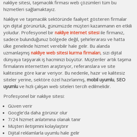
nakliye sitesi, taşımacılık firması web çözümleri tüm bu
hizmetleri sağlamaktayız.
Nakliye ve taşımacılık sektöründe faaliyet gösteren firmalar
için dijital görünürlük, günümüzde müşteri kazanmanın en etkili
yoludur. Profesyonel bir
nakliye internet sitesi
ile firmanız,
sadece bulunduğunuz bölgede değil, şehirlerarası ve hatta
ülke genelinde hizmet verebilir hale gelir. Bu alanda
uzmanlaşmış
nakliye web sitesi kurma firmaları
, sizi dijital
dünyaya taşıyarak iş hacminizi büyütür. Müşteriler artık taşıma
firmalarını internetten araştırıyor, referanslara ve site
kalitesine göre karar veriyor. Bu nedenle, hazır ve kalitesiz
siteler yerine, sektöre özel hazırlanmış,
mobil uyumlu
,
SEO
uyumlu
ve hızlı çalışan web siteleri tercih edilmelidir.
Profesyonel bir nakliye sitesi:
Güven verir
Google’da daha görünür olur
7/24 hizmet anlatımına olanak tanır
Müşteri iletişimini kolaylaştırır
Dijital reklamlarla uyumlu hale gelir