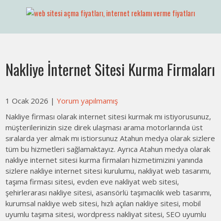
Skip
to
Web Sitesi Ücretleri- Web Sitesi Reklamı Açma
Web Sitesi Açma, İnternet Sitesi
content
Fiyatları
Nakliye İnternet Sitesi Kurma Firmaları
1 Ocak 2026
|
Yorum yapılmamış
Nakliye firması olarak internet sitesi kurmak mı istiyorusunuz,
müşterilerinizin size direk ulaşması arama motorlarında üst
sıralarda yer almak mı istiorsunuz Atahun medya olarak sizlere
tüm bu hizmetleri sağlamaktayız. Ayrıca Atahun medya olarak
nakliye internet sitesi kurma firmaları hizmetimizini yanında
sizlere nakliye internet sitesi kurulumu, nakliyat web tasarımı,
taşıma firması sitesi, evden eve nakliyat web sitesi,
şehirlerarası nakliye sitesi, asansörlü taşımacılık web tasarımı,
kurumsal nakliye web sitesi, hızlı açılan nakliye sitesi, mobil
uyumlu taşıma sitesi, wordpress nakliyat sitesi, SEO uyumlu