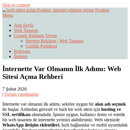
Skip to content
Menu
Web Sitesi Ücretleri- Web Sitesi Reklamı Açma
Web Sitesi Açma, İnternet Sitesi
Ana Sayfa
Web Tasarım
Fiyatları
Google Reklamı Verme
İnternet Reklamı | Web Tasarım
Gizlilik Politikası
Referans
İletişim
İnternette Var Olmanın İlk Adımı: Web
Sitesi Açma Rehberi
7 Şubat 2026
|
Yorum yapılmamış
İnternette var olmanın ilk adımı, sektöre uygun bir
alan adı seçmek
ile başlar. Ardından güvenli ve hızlı bir web sitesi için
hosting ve
SSL sertifikası
alınmalıdır. İşinize uygun, kullanıcı dostu ve estetik
bir web tasarımı ile internette yerinizi alabilirsiniz. Web sitenizde
WhatsApp iletişim eklentileri
, hızlı bağlantılar ve mobil uyumluluk