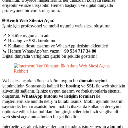
önemlidir. Böylece müşterileriniz her cihazdan kolayca sitenize
erişebilir ve size ulaşabilir. Hemen başlayın ve dijital dünyada
profesyonel bir varlık oluşturun.
🌐
Kendi Web Sitenizi Açın!
İşiniz için profesyonel ve mobil uyumlu web sitesi oluşturun.
📌 Sektöre uygun alan adı
📌 Hosting ve SSL kurulumu
📌 Kullanıcı dostu tasarım ve WhatsApp iletişim eklentileri
📞 Hemen WhatsApp’tan yazın:
+90 534 717 34 80
Dijital dünyada varlığınızı güçlü bir şekilde gösterin!
Web sitesi açarken önce sektöre uygun bir
domain seçimi
yapılmalıdır. Sonrasında kaliteli bir
hosting ve SSL
ile web sitenizin
güvenliği sağlanır. İşinize uygun tasarım ve fonksiyonlarla sitenizi
oluşturun.
WhatsApp butonu ve iletişim formları
ile
müşterilerinizle anında iletişim kurabilirsiniz. Mobil uyumlu tasarım
sayesinde, hem masaüstü hem mobil cihazlarda kullanıcı deneyimi
optimize edilir. İstanbul’dan tüm girişimciler için hızlı ve güvenli
web sitesi açmanın adımları bu şekildedir.
İnternette yer almak isteyenler için ilk adım, işinize uygun
alan adı