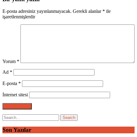
E-posta adresiniz yayınlanmayacak.
Gerekli alanlar
*
ile
işaretlenmişlerdir
Yorum
*
Ad
*
E-posta
*
İnternet sitesi
Son Yazılar