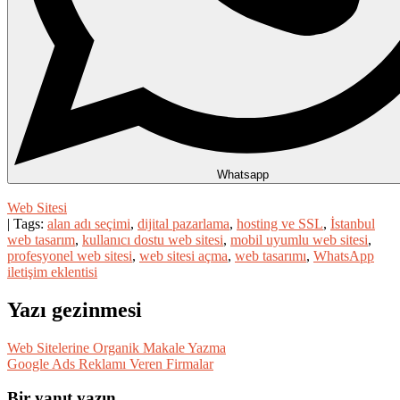
Whatsapp
Web Sitesi
| Tags:
alan adı seçimi
,
dijital pazarlama
,
hosting ve SSL
,
İstanbul
web tasarım
,
kullanıcı dostu web sitesi
,
mobil uyumlu web sitesi
,
profesyonel web sitesi
,
web sitesi açma
,
web tasarımı
,
WhatsApp
iletişim eklentisi
Yazı gezinmesi
Web Sitelerine Organik Makale Yazma
Google Ads Reklamı Veren Firmalar
Bir yanıt yazın