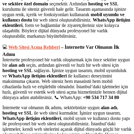
ve sektöre özel domain
seçmektir. Ardından
hosting ve SSL
kurulumu ile siteniz güvenli hale gelir. Tasarım aşamasında işinize
uygun renk, içerik ve fonksiyonları kullanarak
mobil uyumlu ve
kullanıcı dostu
bir web sitesi oluşturabilirsiniz.
WhatsApp iletişim
eklentileri
, form ve bağlantılar ile ziyaretçileriniz size kolayca
ulaşabilir. Böylece dijital dünyada profesyonel bir varlık
oluşturabilir, markanızı büyütebilirsiniz.
💻
Web Sitesi Açma Rehberi
– İnternette Var Olmanın İlk
Adımı
İnternette profesyonel bir varlık oluşturmak için önce sektöre uygun
bir
alan adı
seçin, ardından güvenli ve hızlı bir web sitesi için
hosting ve SSL
sağlayın. İşinize uygun tasarım, mobil uyumluluk
ve
WhatsApp iletişim eklentileri
ile kullanıcı deneyimini
maksimuma çıkarın. Web siteniz hem masaüstü hem mobil
cihazlarda hızlı ve erişilebilir olmalıdır. İstanbul’daki işletmeler için
hızlı, güvenli ve estetik web sitesi açma hizmetimizle hemen dijital
dünyaya adım atabilirsiniz. 📞 WhatsApp:
+90 534 717 34 80
İnternette var olmanın ilk adımı, sektörünüze uygun
alan adı
,
hosting ve SSL
ile web sitesi kurmaktır. İşinize uygun tasarım,
WhatsApp iletişim eklentileri
, mobil uyum ve kullanıcı dostu yapı
ile profesyonel bir web sitesi oluşturabilirsiniz. İstanbul’daki
işletmeler, kendi web sitelerini açarak dijital dünyada güçlü bir varlık