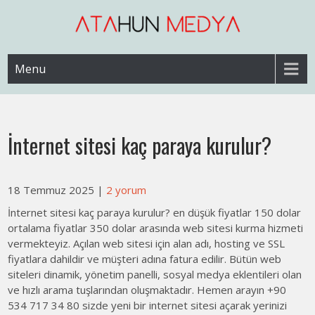
Skip
to
content
Web Sitesi Ücretleri- Web Sitesi Reklamı Açma
Web Sitesi Açma, İnternet Sitesi
Menu
Fiyatları
İnternet sitesi kaç paraya kurulur?
18 Temmuz 2025
|
2 yorum
İnternet sitesi kaç paraya kurulur? en düşük fiyatlar 150 dolar
ortalama fiyatlar 350 dolar arasında web sitesi kurma hizmeti
vermekteyiz. Açılan web sitesi için alan adı, hosting ve SSL
fiyatlara dahildir ve müşteri adına fatura edilir. Bütün web
siteleri dinamik, yönetim panelli, sosyal medya eklentileri olan
ve hızlı arama tuşlarından oluşmaktadır. Hemen arayın +90
534 717 34 80 sizde yeni bir internet sitesi açarak yerinizi