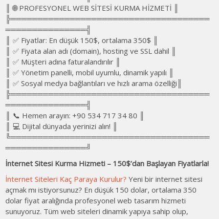
║ 🌐 PROFESYONEL WEB SİTESİ KURMA HİZMETİ ║
╠═════════════════════════════════════
═══════════════╣
║ ✅ Fiyatlar: En düşük 150$, ortalama 350$ ║
║ ✅ Fiyata alan adı (domain), hosting ve SSL dahil ║
║ ✅ Müşteri adına faturalandırılır ║
║ ✅ Yönetim panelli, mobil uyumlu, dinamik yapılı ║
║ ✅ Sosyal medya bağlantıları ve hızlı arama özelliği║
╠═════════════════════════════════════
═══════════════╣
║ 📞 Hemen arayın: +90 534 717 34 80 ║
║ 💻 Dijital dünyada yerinizi alın! ║
╚═════════════════════════════════════
═══════════════╝
İnternet Sitesi Kurma Hizmeti – 150$’dan Başlayan Fiyatlarla!
İnternet Siteleri Kaç Paraya Kurulur?
Yeni bir internet sitesi
açmak mı istiyorsunuz? En düşük 150 dolar, ortalama 350
dolar fiyat aralığında profesyonel web tasarım hizmeti
sunuyoruz. Tüm web siteleri dinamik yapıya sahip olup,