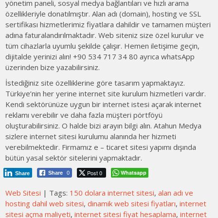
yönetim paneli, sosyal medya bağlantıları ve hızlı arama
özellikleriyle donatılmıştır. Alan adı (domain), hosting ve SSL
sertifikası hizmetlerimiz fiyatlara dahildir ve tamamen müşteri
adına faturalandırılmaktadır. Web siteniz size özel kurulur ve
tüm cihazlarla uyumlu şekilde çalışır. Hemen iletişime geçin,
dijitalde yerinizi alın! +90 534 717 34 80 ayrıca whatsApp
üzerinden bize yazabilirsiniz.
İstediğiniz site özelliklerine göre tasarım yapmaktayız.
Türkiye’nin her yerine internet site kurulum hizmetleri vardır.
Kendi sektörünüze uygun bir internet istesi açarak internet
reklamı verebilir ve daha fazla müşteri pörtföyü
oluşturabilirsiniz. O halde bizi arayın bilgi alın. Atahun Medya
sizlere internet sitesi kurulumu alanında her hizmeti
verebilmektedir. Firmamız e – ticaret sitesi yapımı dışında
bütün yasal sektör sitelerini yapmaktadır.
Post 0
Whatsapp
Share
0
Share
Web Sitesi
| Tags:
150 dolara internet sitesi
,
alan adı ve
hosting dahil web sitesi
,
dinamik web sitesi fiyatları
,
internet
sitesi açma maliyeti
,
internet sitesi fiyat hesaplama
,
internet