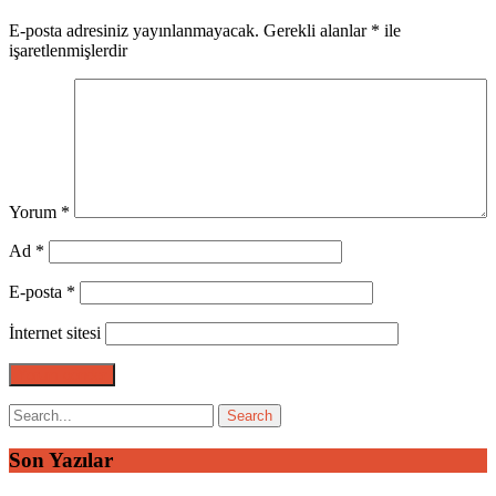
E-posta adresiniz yayınlanmayacak.
Gerekli alanlar
*
ile
işaretlenmişlerdir
Yorum
*
Ad
*
E-posta
*
İnternet sitesi
Son Yazılar