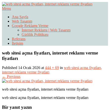
Skip
to
Menu
Web Sitesi Ücretleri- Web Sitesi Reklamı Açma
content
Web Sitesi Açma, İnternet Sitesi
Ana Sayfa
Web Tasarım
Fiyatları
Google Reklamı Verme
İnternet Reklamı | Web Tasarım
Gizlilik Politikası
Referans
İletişim
web sitesi açma fiyatları, internet reklamı verme
fiyatları
Published 14 Ocak 2026 at
444 × 69
in
web sitesi açma fiyatları,
internet reklamı verme fiyatları
← Previous
web sitesi açma fiyatları, internet reklamı verme fiyatları
web sitesi açma fiyatları, internet reklamı verme fiyatları
Bir yanıt yazın