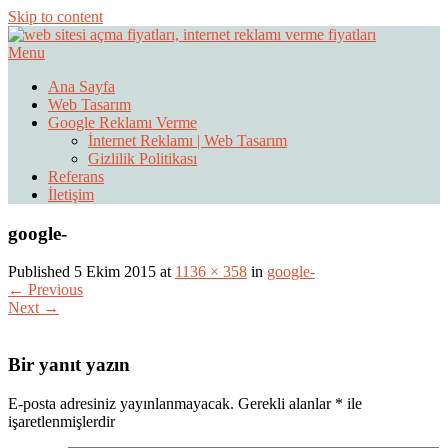
Skip to content
Menu
Web Sitesi Ücretleri- Web Sitesi Reklamı Açma
Web Sitesi Açma, İnternet Sitesi
Ana Sayfa
Web Tasarım
Fiyatları
Google Reklamı Verme
İnternet Reklamı | Web Tasarım
Gizlilik Politikası
Referans
İletişim
google-
Published 5 Ekim 2015 at
1136 × 358
in
google-
← Previous
Next →
Bir yanıt yazın
E-posta adresiniz yayınlanmayacak.
Gerekli alanlar
*
ile
işaretlenmişlerdir