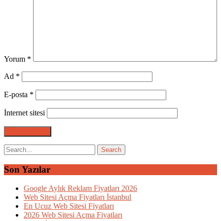
Yorum
*
Ad
*
E-posta
*
İnternet sitesi
Son Yazılar
Google Aylık Reklam Fiyatları 2026
Web Sitesi Açma Fiyatları İstanbul
En Ucuz Web Sitesi Fiyatları
2026 Web Sitesi Açma Fiyatları