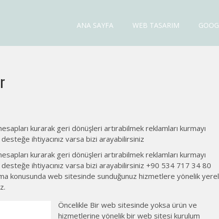
ANA SAYFA
WEB TASARIM
GOOG
esi Fiyatları
r
esapları kurarak geri dönüşleri artırabilmek reklamları kurmayı
esteğe ihtiyacınız varsa bizi arayabilirsiniz
hesapları kurarak geri dönüşleri artırabilmek reklamları kurmayı
 desteğe ihtiyacınız varsa bizi arayabilirsiniz +90 534 717 34 80
rma konusunda web sitesinde sunduğunuz hizmetlere yönelik yerel
z.
Öncelikle Bir web sitesinde yoksa ürün ve
hizmetlerine yönelik bir web sitesi kurulum