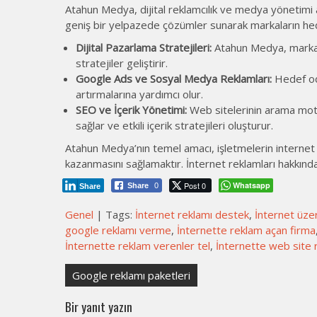
Atahun Medya, dijital reklamcılık ve medya yönetimi 
geniş bir yelpazede çözümler sunarak markaların hede
Dijital Pazarlama Stratejileri:
Atahun Medya, markalar
stratejiler geliştirir.
Google Ads ve Sosyal Medya Reklamları:
Hedef oda
artırmalarına yardımcı olur.
SEO ve İçerik Yönetimi:
Web sitelerinin arama motor
sağlar ve etkili içerik stratejileri oluşturur.
Atahun Medya’nın temel amacı, işletmelerin internet r
kazanmasını sağlamaktır. İnternet reklamları hakkında 
Post 0
Whatsapp
Share
0
Share
Genel
| Tags:
İnternet reklamı destek
,
İnternet üze
google reklamı verme
,
İnternette reklam açan firma
İnternette reklam verenler tel
,
İnternette web site 
Yazı
Google reklamı paketleri
gezinmesi
Bir yanıt yazın