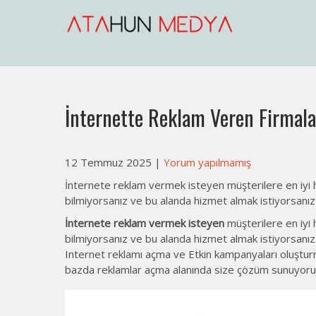
Skip
to
content
Web Sitesi Açma, İnternet Sit
Web Sitesi Ücretleri- Web Sitesi Reklamı Açma
İnternette Reklam Veren Firmala
12 Temmuz 2025
|
Yorum yapılmamış
İnternete reklam vermek isteyen müşterilere en iyi h
bilmiyorsanız ve bu alanda hizmet almak istiyorsanız d
İnternete reklam vermek isteyen
müşterilere en iyi 
bilmiyorsanız ve bu alanda hizmet almak istiyorsanız
Internet reklamı açma ve Etkin kampanyaları oluştu
bazda reklamlar açma alanında size çözüm sunuyoru