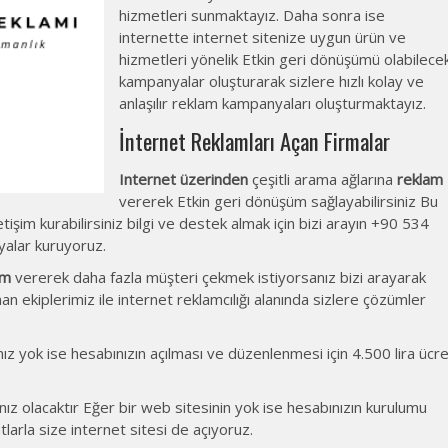
hizmetleri sunmaktayız. Daha sonra ise
internette internet sitenize uygun ürün ve
hizmetleri yönelik Etkin geri dönüşümü olabilece
kampanyalar oluşturarak sizlere hızlı kolay ve
anlaşılır reklam kampanyaları oluşturmaktayız.
İnternet Reklamları Açan Firmalar
Internet üzerinden
çeşitli arama ağlarına
reklam
vererek Etkin geri dönüşüm sağlayabilirsiniz Bu
işim kurabilirsiniz bilgi ve destek almak için bizi arayın +90 534
alar kuruyoruz.
am
vererek daha fazla müşteri çekmek istiyorsanız bizi arayarak
an ekiplerimiz ile internet reklamcılığı alanında sizlere çözümler
z yok ise hesabınızın açılması ve düzenlenmesi için 4.500 lira ücr
ınız olacaktır Eğer bir web sitesinin yok ise hesabınızın kurulumu
larla size internet sitesi de açıyoruz.