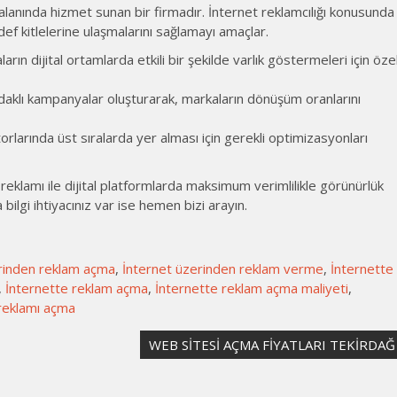
alanında hizmet sunan bir firmadır. İnternet reklamcılığı konusunda
f kitlelerine ulaşmalarını sağlamayı amaçlar.
ın dijital ortamlarda etkili bir şekilde varlık göstermeleri için öze
klı kampanyalar oluşturarak, markaların dönüşüm oranlarını
larında üst sıralarda yer alması için gerekli optimizasyonları
eklamı ile dijital platformlarda maksimum verimlilikle görünürlük
bilgi ihtiyacınız var ise hemen bizi arayın.
rinden reklam açma
,
İnternet üzerinden reklam verme
,
İnternette
,
İnternette reklam açma
,
İnternette reklam açma maliyeti
,
reklamı açma
WEB SİTESİ AÇMA FİYATLARI TEKİRDAĞ