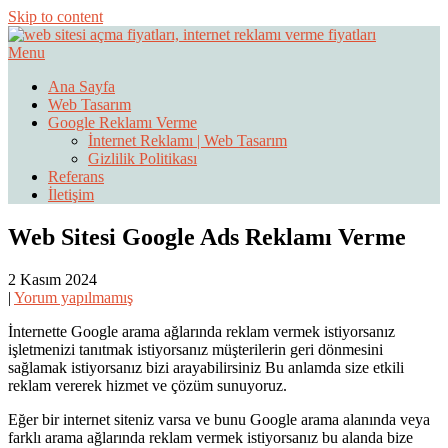
Skip to content
Menu
Web Sitesi Ücretleri- Web Sitesi Reklamı Açma
Web Sitesi Açma, İnternet Sitesi
Ana Sayfa
Web Tasarım
Fiyatları
Google Reklamı Verme
İnternet Reklamı | Web Tasarım
Gizlilik Politikası
Referans
İletişim
Web Sitesi Google Ads Reklamı Verme
2 Kasım 2024
|
Yorum yapılmamış
İnternette Google arama ağlarında reklam vermek istiyorsanız
işletmenizi tanıtmak istiyorsanız müşterilerin geri dönmesini
sağlamak istiyorsanız bizi arayabilirsiniz Bu anlamda size etkili
reklam vererek hizmet ve çözüm sunuyoruz.
Eğer bir internet siteniz varsa ve bunu Google arama alanında veya
farklı arama ağlarında reklam vermek istiyorsanız bu alanda bize