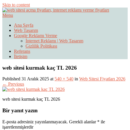
Skip to content
Menu
Web Sitesi Ücretleri- Web Sitesi Reklamı Açma
Web Sitesi Açma, İnternet Sitesi
Ana Sayfa
Web Tasarım
Fiyatları
Google Reklamı Verme
İnternet Reklamı | Web Tasarım
Gizlilik Politikası
Referans
İletişim
web sitesi kurmak kaç TL 2026
Published 31 Aralık 2025 at
540 × 540
in
Web Sitesi Fiyatları 2026
← Previous
web sitesi kurmak kaç TL 2026
Bir yanıt yazın
E-posta adresiniz yayınlanmayacak.
Gerekli alanlar
*
ile
işaretlenmişlerdir