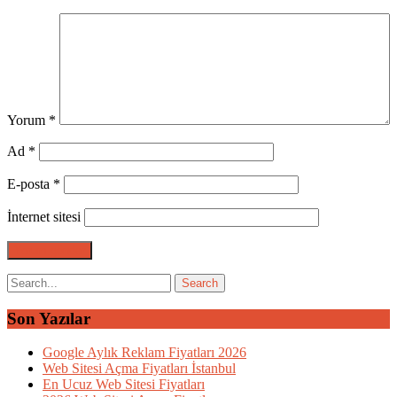
Yorum
*
Ad
*
E-posta
*
İnternet sitesi
Son Yazılar
Google Aylık Reklam Fiyatları 2026
Web Sitesi Açma Fiyatları İstanbul
En Ucuz Web Sitesi Fiyatları