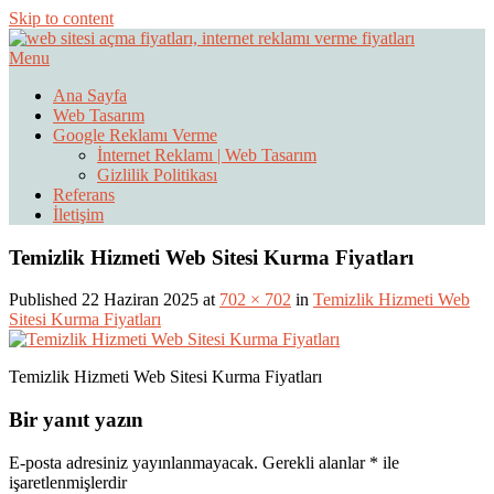
Skip to content
Menu
Web Sitesi Ücretleri- Web Sitesi Reklamı Açma
Web Sitesi Açma, İnternet Sitesi
Ana Sayfa
Web Tasarım
Fiyatları
Google Reklamı Verme
İnternet Reklamı | Web Tasarım
Gizlilik Politikası
Referans
İletişim
Temizlik Hizmeti Web Sitesi Kurma Fiyatları
Published 22 Haziran 2025 at
702 × 702
in
Temizlik Hizmeti Web
Sitesi Kurma Fiyatları
Temizlik Hizmeti Web Sitesi Kurma Fiyatları
Bir yanıt yazın
E-posta adresiniz yayınlanmayacak.
Gerekli alanlar
*
ile
işaretlenmişlerdir