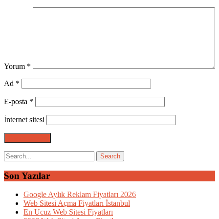
Yorum
*
Ad
*
E-posta
*
İnternet sitesi
Son Yazılar
Google Aylık Reklam Fiyatları 2026
Web Sitesi Açma Fiyatları İstanbul
En Ucuz Web Sitesi Fiyatları