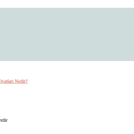
 Fiyatları
iyatları Nedir?
erdir