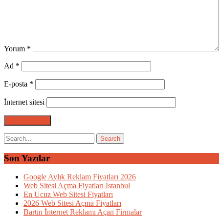
Yorum
*
Ad
*
E-posta
*
İnternet sitesi
Son Yazılar
Google Aylık Reklam Fiyatları 2026
Web Sitesi Açma Fiyatları İstanbul
En Ucuz Web Sitesi Fiyatları
2026 Web Sitesi Açma Fiyatları
Bartın İnternet Reklamı Açan Firmalar