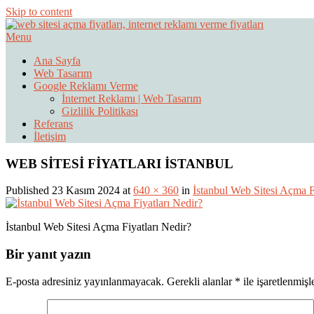
Skip to content
Menu
Web Sitesi Ücretleri- Web Sitesi Reklamı Açma
Web Sitesi Açma, İnternet Sitesi
Ana Sayfa
Web Tasarım
Google Reklamı Verme
İnternet Reklamı | Web Tasarım
Gizlilik Politikası
Referans
İletişim
WEB SİTESİ FİYATLARI İSTANBUL
Published 23 Kasım 2024 at
640 × 360
in
İstanbul Web Sitesi Açma F
İstanbul Web Sitesi Açma Fiyatları Nedir?
Bir yanıt yazın
E-posta adresiniz yayınlanmayacak.
Gerekli alanlar
*
ile işaretlenmişl