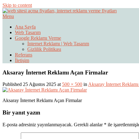
Skip to content
Menu
Web Sitesi Ücretleri- Web Sitesi Reklamı Açma
Web Sitesi Açma, İnternet Sitesi
Ana Sayfa
Web Tasarım
Google Reklamı Verme
İnternet Reklamı | Web Tasarım
Gizlilik Politikası
Referans
İletişim
Aksaray İnternet Reklamı Açan Firmalar
Published 25 Ağustos 2025 at
500 × 500
in
Aksaray İnternet Reklamı
Aksaray İnternet Reklamı Açan Firmalar
Bir yanıt yazın
E-posta adresiniz yayınlanmayacak.
Gerekli alanlar
*
ile işaretlenmişl