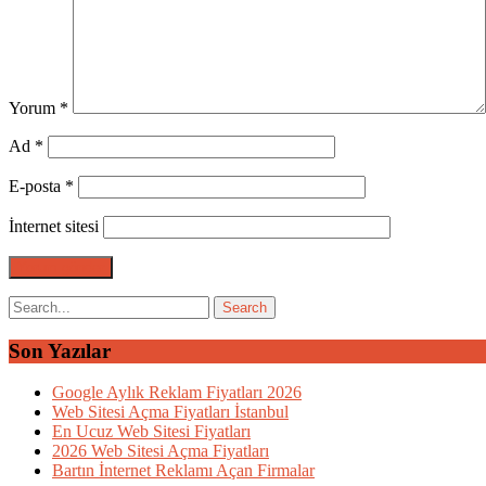
Yorum
*
Ad
*
E-posta
*
İnternet sitesi
Son Yazılar
Google Aylık Reklam Fiyatları 2026
Web Sitesi Açma Fiyatları İstanbul
En Ucuz Web Sitesi Fiyatları
2026 Web Sitesi Açma Fiyatları
Bartın İnternet Reklamı Açan Firmalar