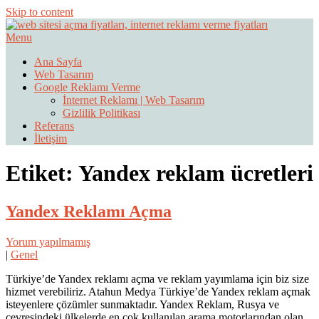
Skip to content
Menu
Web Sitesi Ücretleri- Web Sitesi Reklamı Açma
Web Sitesi Açma, İnternet Sitesi
Ana Sayfa
Web Tasarım
Fiyatları
Google Reklamı Verme
İnternet Reklamı | Web Tasarım
Gizlilik Politikası
Referans
İletişim
Etiket:
Yandex reklam ücretleri
Yandex Reklamı Açma
Yorum yapılmamış
|
Genel
Türkiye’de Yandex reklamı açma ve reklam yayımlama için biz size
hizmet verebiliriz. Atahun Medya Türkiye’de Yandex reklam açmak
isteyenlere çözümler sunmaktadır. Yandex Reklam, Rusya ve
çevresindeki ülkelerde en çok kullanılan arama motorlarından olan