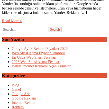
Yandex’in sunduğu online reklam platformudur. Google Ads’a
benzer şekilde çalışır ve işletmelere, ürün veya hizmetlerini hedef
kitlelerine ulaştırma imkanı sunar. Yandex Reklamı […]
Read More »
Son Yazılar
Google Aylık Reklam Fiyatları 2026
Web Sitesi Açma Fiyatları İstanbul
En Ucuz Web Sitesi Fiyatları
2026 Web Sitesi Açma Fiyatları
Bartın İnternet Reklamı Açan Firmalar
Kategoriler
Blog
Genel
Google Ads
Google Reklam
İnternet Reklam
Reklam