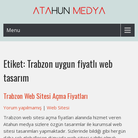
Skip
to
content
Web Sitesi Ücretleri- Web Sitesi Reklamı Açma
Web Sitesi Açma, İnternet Sitesi
Menu
Fiyatları
Etiket:
Trabzon uygun fiyatlı web
tasarım
Trabzon Web Sitesi Açma Fiyatları
Yorum yapılmamış
|
Web Sitesi
Trabzon web sitesi açma fiyatları alanında hizmet veren
Atahun medya sizlere özgün tasarımlar ile kurumsal web
sitesi tasarımları yapmaktadır. Sizlerinde bildiği gibi hergün
daha çok globalleşen dünyada web sitesi sahibi olmak