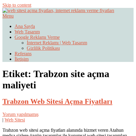
Skip to content
Menu
Web Sitesi Ücretleri- Web Sitesi Reklamı Açma
Web Sitesi Açma, İnternet Sitesi
Ana Sayfa
Web Tasarım
Fiyatları
Google Reklamı Verme
İnternet Reklamı | Web Tasarım
Gizlilik Politikası
Referans
İletişim
Etiket:
Trabzon site açma
maliyeti
Trabzon Web Sitesi Açma Fiyatları
Yorum yapılmamış
|
Web Sitesi
Trabzon web sitesi açma fiyatları alanında hizmet veren Atahun
medya sizlere özgün tasarımlar ile kurumsal web sitesi tasarımları