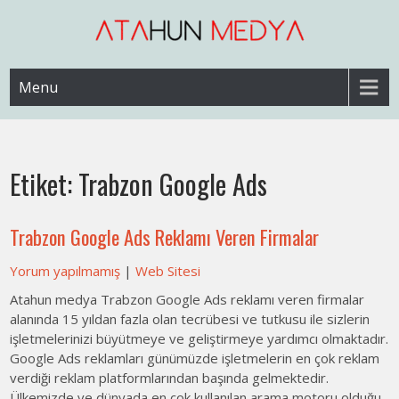
Skip
to
content
Web Sitesi Ücretleri- Web Sitesi Reklamı Açma
Web Sitesi Açma, İnternet Sitesi
Menu
Fiyatları
Etiket:
Trabzon Google Ads
Trabzon Google Ads Reklamı Veren Firmalar
Yorum yapılmamış
|
Web Sitesi
Atahun medya Trabzon Google Ads reklamı veren firmalar
alanında 15 yıldan fazla olan tecrübesi ve tutkusu ile sizlerin
işletmelerinizi büyütmeye ve geliştirmeye yardımcı olmaktadır.
Google Ads reklamları günümüzde işletmelerin en çok reklam
verdiği reklam platformlarından başında gelmektedir.
Ülkemizde ve dünyada en çok kullanılan arama motoru olduğu