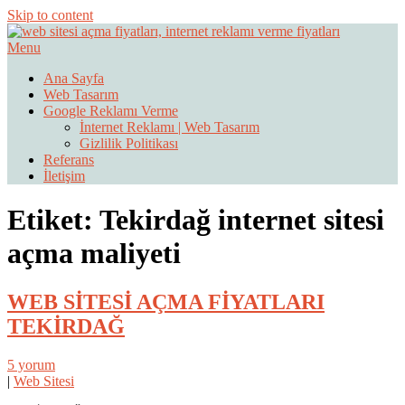
Skip to content
Menu
Web Sitesi Ücretleri- Web Sitesi Reklamı Açma
Web Sitesi Açma, İnternet Sitesi
Ana Sayfa
Web Tasarım
Fiyatları
Google Reklamı Verme
İnternet Reklamı | Web Tasarım
Gizlilik Politikası
Referans
İletişim
Etiket:
Tekirdağ internet sitesi
açma maliyeti
WEB SİTESİ AÇMA FİYATLARI
TEKİRDAĞ
5 yorum
|
Web Sitesi