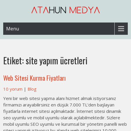
Skip
to
content
Web Sitesi Ücretleri- Web Sitesi Reklamı Açma
Web Sitesi Açma, İnternet Sitesi
Menu
Fiyatları
Etiket:
site yapım ücretleri
Web Sitesi Kurma Fiyatları
10 yorum
|
Blog
Yeni bir web sitesi yapma alanı hizmet almak istiyorsanız
firmamızı arayabilirsiniz en düşük 7.000 TL’den başlayan
fiyatlarla internet sitesi açılmaktadır. İnternet sitesi dinamik
seo uyumlu ve mobil uyumlu olarak açılabilmektedir. Sizlere
mobil uyumlu SEO uyumlu ve kurumsal bir yönetim panelli web
sitesi yapmak istiyoruz bu alanda web sitelerimiz 10.000