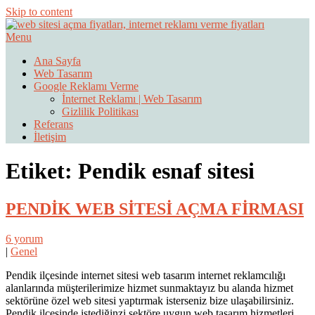
Skip to content
Menu
Web Sitesi Ücretleri- Web Sitesi Reklamı Açma
Web Sitesi Açma, İnternet Sitesi
Ana Sayfa
Web Tasarım
Fiyatları
Google Reklamı Verme
İnternet Reklamı | Web Tasarım
Gizlilik Politikası
Referans
İletişim
Etiket:
Pendik esnaf sitesi
PENDİK WEB SİTESİ AÇMA FİRMASI
6 yorum
|
Genel
Pendik ilçesinde internet sitesi web tasarım internet reklamcılığı
alanlarında müşterilerimize hizmet sunmaktayız bu alanda hizmet
sektörüne özel web sitesi yaptırmak isterseniz bize ulaşabilirsiniz.
Pendik ilçesinde istediğinzi sektöre uygun web tasarım hizmetleri