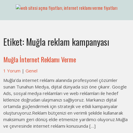
Skip
to
Web Sitesi Ücretleri- Web Sitesi Reklamı Açma
Web Sitesi Açma, İnternet Sitesi
content
Fiyatları
Etiket:
Muğla reklam kampanyası
Muğla İnternet Reklamı Verme
1 Yorum
|
Genel
Muğla’da internet reklamı alanında profesyonel çözümler
sunan Tunahun Medya, dijital dünyada sizi öne çıkarır. Google
Ads, sosyal medya reklamları ve web reklamları ile hedef
kitlenize doğrudan ulaşmanızı sağlıyoruz. Markanızı dijital
ortamda güçlendirmek için stratejik ve etkili kampanyalar
oluşturuyoruz.Reklam bütçenizi en verimli şekilde kullanarak
maksimum geri dönüş elde etmenize yardımcı oluyoruz.Muğla
ve çevresinde internet reklamı konusunda […]