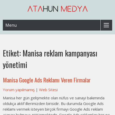
Skip
to
content
Web Sitesi Ücretleri- Web Sitesi Reklamı Açma
Web Sitesi Açma, İnternet Sitesi
Menu
Fiyatları
Etiket:
Manisa reklam kampanyası
yönetimi
Manisa Google Ads Reklamı Veren Firmalar
Yorum yapılmamış
|
Web Sitesi
Manisa her gün gelişmekte olan nüfus ve sanayi bakımında
oldukça aktif illerimizden birisidir. Bu durumda Google Ads
reklamı vermek isteyen birçok firmayı Google Ads reklam
ajanası bulmaya götürmektedir. Google Ads reklamları her ne