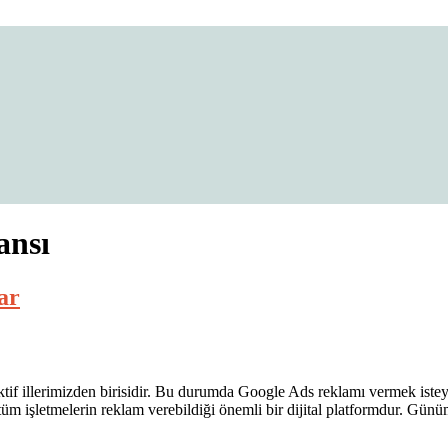
 Fiyatları
ansı
ar
tif illerimizden birisidir. Bu durumda Google Ads reklamı vermek iste
 tüm işletmelerin reklam verebildiği önemli bir dijital platformdur. Günü