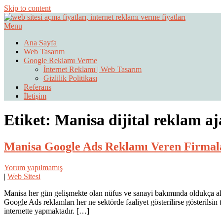
Skip to content
Menu
Web Sitesi Ücretleri- Web Sitesi Reklamı Açma
Web Sitesi Açma, İnternet Sitesi
Ana Sayfa
Web Tasarım
Google Reklamı Verme
İnternet Reklamı | Web Tasarım
Gizlilik Politikası
Referans
İletişim
Etiket:
Manisa dijital reklam aj
Manisa Google Ads Reklamı Veren Firmal
Yorum yapılmamış
|
Web Sitesi
Manisa her gün gelişmekte olan nüfus ve sanayi bakımında oldukça ak
Google Ads reklamları her ne sektörde faaliyet gösterilirse gösterilsin
internette yapmaktadır. […]