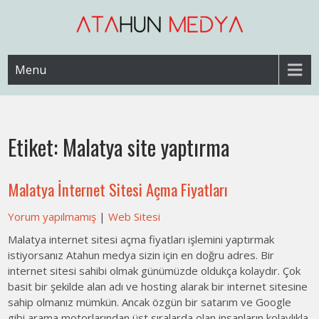
Skip
to
content
Web Sitesi Ücretleri- Web Sitesi Reklamı Açma
Web Sitesi Açma, İnternet Sitesi
Menu
Fiyatları
Etiket:
Malatya site yaptırma
Malatya İnternet Sitesi Açma Fiyatları
Yorum yapılmamış
|
Web Sitesi
Malatya internet sitesi açma fiyatları işlemini yaptırmak
istiyorsanız Atahun medya sizin için en doğru adres. Bir
internet sitesi sahibi olmak günümüzde oldukça kolaydır. Çok
basit bir şekilde alan adı ve hosting alarak bir internet sitesine
sahip olmanız mümkün. Ancak özgün bir satarım ve Google
gibi arama motorlarından üst sıralarda olan insanların kolaylıkla