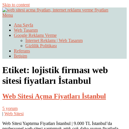
Skip to content
Menu
Web Sitesi Ücretleri- Web Sitesi Reklamı Açma
Web Sitesi Açma, İnternet Sitesi
Ana Sayfa
Web Tasarım
Fiyatları
Google Reklamı Verme
İnternet Reklamı | Web Tasarım
Gizlilik Politikası
Referans
İletişim
Etiket:
lojistik firması web
sitesi fiyatları İstanbul
Web Sitesi Açma Fiyatları İstanbul
5 yorum
|
Web Sitesi
Web Sitesi Yaptırma Fiyatları İstanbul | 9.000 TL İstanbul’da
profesyonel web sitesi yaptırmak artık çok daha uygun fiyatlarla