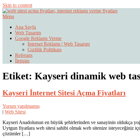
Skip to content
Menu
Web Sitesi Ücretleri- Web Sitesi Reklamı Açma
Web Sitesi Açma, İnternet Sitesi
Ana Sayfa
Web Tasarım
Google Reklamı Verme
İnternet Reklamı | Web Tasarım
Gizlilik Politikası
Referans
İletişim
Etiket:
Kayseri dinamik web ta
Kayseri İnternet Sitesi Açma Fiyatları
Yorum yapılmamış
|
Web Sitesi
Kayseri Anadolunun en büyük şehirlerinden ve sanayinin oldukça yoğun 
Uytgun fiyatlara web sitesi sahibi olmak web sitenize isteyeceğiniz iç
çözümler […]