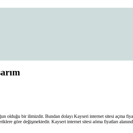
 Fiyatları
sarım
olduğu bir ilimizdir. Bundan dolayı Kayseri internet sitesi açma fiyatl
eriklere göre değişmektedir. Kayseri internet sitesi aöma fiyatları ala