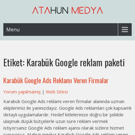
Skip
to
content
Web Sitesi Ücretleri- Web Sitesi Reklamı Açma
Web Sitesi Açma, İnternet Sitesi
Menu
Fiyatları
Etiket:
Karabük Google reklam paketi
Karabük Google Ads Reklamı Veren Firmalar
Yorum yapılmamış
|
Web Sitesi
Karabük Google Ads reklamı veren firmalar alanında uzman
ekiplerimiz ile yanınızdayız. Google Ads reklamları çok kapsamlı
detaylı uygulamalardır. Hedef kitlelerinize doğru bir şekilde
ulaşmak düşük bütçelerle uzun süre reklam vermek
istiyorsanız Google Ads reklam ajansı olarak sizlere hizmet
sunuyoruz. Atahun medya Karabük Google Ads reklam veren