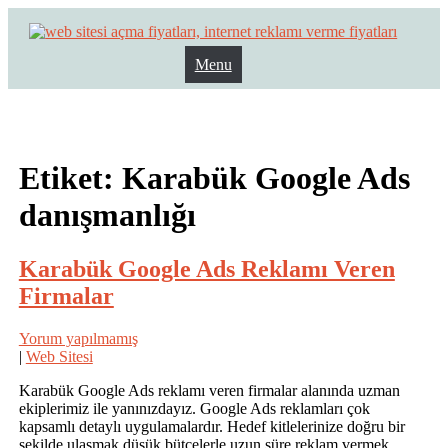
Skip
to
content
Menu
Web Sitesi Ücretleri- Web Sitesi Reklamı Açma
Web Sitesi Açma, İnternet Sitesi
Fiyatları
Etiket:
Karabük Google Ads
danışmanlığı
Karabük Google Ads Reklamı Veren
Firmalar
Yorum yapılmamış
|
Web Sitesi
Karabük Google Ads reklamı veren firmalar alanında uzman
ekiplerimiz ile yanınızdayız. Google Ads reklamları çok
kapsamlı detaylı uygulamalardır. Hedef kitlelerinize doğru bir
şekilde ulaşmak düşük bütçelerle uzun süre reklam vermek