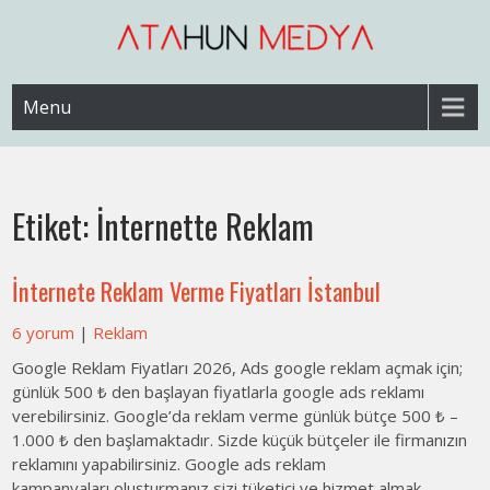
Skip
to
content
Web Sitesi Ücretleri- Web Sitesi Reklamı Açma
Web Sitesi Açma, İnternet Sitesi
Menu
Fiyatları
Etiket:
İnternette Reklam
İnternete Reklam Verme Fiyatları İstanbul
6 yorum
|
Reklam
Google Reklam Fiyatları 2026, Ads google reklam açmak için;
günlük 500 ₺ den başlayan fiyatlarla google ads reklamı
verebilirsiniz. Google’da reklam verme günlük bütçe 500 ₺ –
1.000 ₺ den başlamaktadır. Sizde küçük bütçeler ile firmanızın
reklamını yapabilirsiniz. Google ads reklam
kampanyaları oluşturmanız sizi tüketici ve hizmet almak