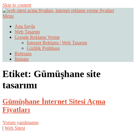
Skip to content
Menu
Web Sitesi Ücretleri- Web Sitesi Reklamı Açma
Web Sitesi Açma, İnternet Sitesi
Ana Sayfa
Web Tasarım
Fiyatları
Google Reklamı Verme
İnternet Reklamı | Web Tasarım
Gizlilik Politikası
Referans
İletişim
Etiket:
Gümüşhane site
tasarımı
Gümüşhane İnternet Sitesi Açma
Fiyatları
Yorum yapılmamış
|
Web Sitesi