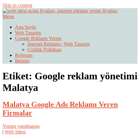
Skip to content
Menu
Web Sitesi Ücretleri- Web Sitesi Reklamı Açma
Web Sitesi Açma, İnternet Sitesi
Ana Sayfa
Web Tasarım
Fiyatları
Google Reklamı Verme
İnternet Reklamı | Web Tasarım
Gizlilik Politikası
Referans
İletişim
Etiket:
Google reklam yönetimi
Malatya
Malatya Google Ads Reklamı Veren
Firmalar
Yorum yapılmamış
|
Web Sitesi