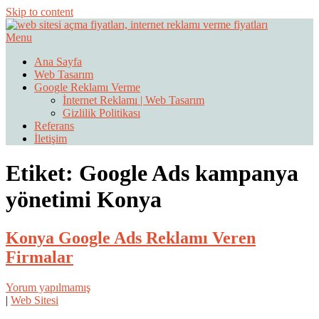
Skip to content
Menu
Web Sitesi Ücretleri- Web Sitesi Reklamı Açma
Web Sitesi Açma, İnternet Sitesi
Ana Sayfa
Web Tasarım
Fiyatları
Google Reklamı Verme
İnternet Reklamı | Web Tasarım
Gizlilik Politikası
Referans
İletişim
Etiket:
Google Ads kampanya
yönetimi Konya
Konya Google Ads Reklamı Veren
Firmalar
Yorum yapılmamış
|
Web Sitesi