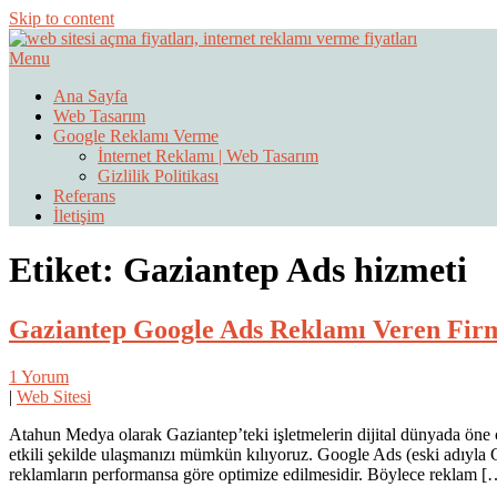
Skip to content
Menu
Web Sitesi Ücretleri- Web Sitesi Reklamı Açma
Web Sitesi Açma, İnternet Sitesi
Ana Sayfa
Web Tasarım
Google Reklamı Verme
İnternet Reklamı | Web Tasarım
Gizlilik Politikası
Referans
İletişim
Etiket:
Gaziantep Ads hizmeti
Gaziantep Google Ads Reklamı Veren Fir
1 Yorum
|
Web Sitesi
Atahun Medya olarak Gaziantep’teki işletmelerin dijital dünyada öne 
etkili şekilde ulaşmanızı mümkün kılıyoruz. Google Ads (eski adıyl
reklamların performansa göre optimize edilmesidir. Böylece reklam [