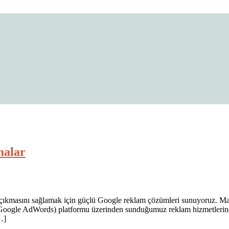
 Fiyatları
malar
çıkmasını sağlamak için güçlü Google reklam çözümleri sunuyoruz. Mark
a Google AdWords) platformu üzerinden sunduğumuz reklam hizmetlerind
…]