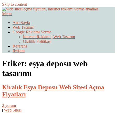
Skip to content
Menu
Web Sitesi Ücretleri- Web Sitesi Reklamı Açma
Web Sitesi Açma, İnternet Sitesi
Ana Sayfa
Web Tasarım
Fiyatları
Google Reklamı Verme
İnternet Reklamı | Web Tasarım
Gizlilik Politikası
Referans
İletişim
Etiket:
eşya deposu web
tasarımı
Kiralık Eşya Deposu Web Sitesi Açma
Fiyatları
2 yorum
|
Web Sitesi