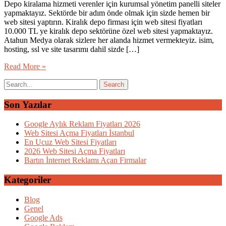
Depo kiralama hizmeti verenler için kurumsal yönetim panelli siteler
yapmaktayız. Sektörde bir adım önde olmak için sizde hemen bir
web sitesi yaptırın. Kiralık depo firması için web sitesi fiyatları
10.000 TL ye kiralık depo sektörüne özel web sitesi yapmaktayız.
Atahun Medya olarak sizlere her alanda hizmet vermekteyiz. isim,
hosting, ssl ve site tasarımı dahil sizde […]
Read More »
Son Yazılar
Google Aylık Reklam Fiyatları 2026
Web Sitesi Açma Fiyatları İstanbul
En Ucuz Web Sitesi Fiyatları
2026 Web Sitesi Açma Fiyatları
Bartın İnternet Reklamı Açan Firmalar
Kategoriler
Blog
Genel
Google Ads