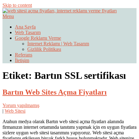
Skip to content
Menu
Web Sitesi Ücretleri- Web Sitesi Reklamı Açma
Web Sitesi Açma, İnternet Sitesi
Ana Sayfa
Web Tasarım
Fiyatları
Google Reklamı Verme
İnternet Reklamı | Web Tasarım
Gizlilik Politikası
Referans
İletişim
Etiket:
Bartın SSL sertifikası
Bartın Web Sites Açma Fiyatları
Yorum yapılmamış
|
Web Sitesi
Atahun medya olarak Bartın web sitesi açma fiyatları alanında
firmanızın internet ortamında tanıtımı yapmak için en uygun fiyatlara
sizlere uygun web sitesi tasarımını yapıyoruz. Web sitesi açma
fiyatlarını etkileyen birçok farklı husus bulunmaktadır. Web sitenize