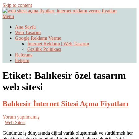
Skip to content
Menu
Web Sitesi Ücretleri- Web Sitesi Reklamı Açma
Web Sitesi Açma, İnternet Sitesi
Ana Sayfa
Web Tasarım
Fiyatları
Google Reklamı Verme
İnternet Reklamı | Web Tasarım
Gizlilik Politikası
Referans
İletişim
Etiket:
Balıkesir özel tasarım
web sitesi
Balıkesir İnternet Sitesi Açma Fiyatları
Yorum yapılmamış
|
Web Sitesi
Günümüz iş dünyasında dijital varlık oluşturmak ve sürdürmek her
ölçekten işletme için büyük bir gereklilik haline gelmiştir. Artık