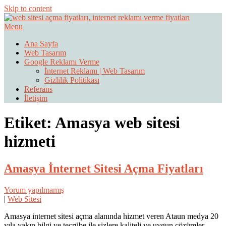
Skip to content
Menu
Web Sitesi Ücretleri- Web Sitesi Reklamı Açma
Web Sitesi Açma, İnternet Sitesi
Ana Sayfa
Web Tasarım
Fiyatları
Google Reklamı Verme
İnternet Reklamı | Web Tasarım
Gizlilik Politikası
Referans
İletişim
Etiket:
Amasya web sitesi
hizmeti
Amasya İnternet Sitesi Açma Fiyatları
Yorum yapılmamış
|
Web Sitesi
Amasya internet sitesi açma alanında hizmet veren Ataun medya 20
yıla yakın bilgi ve tecrübe ile sizlere kaliteli ve uygun çözümler