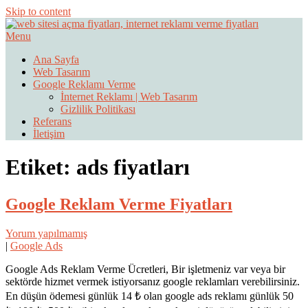
Skip to content
Menu
Web Sitesi Ücretleri- Web Sitesi Reklamı Açma
Web Sitesi Açma, İnternet Sitesi
Ana Sayfa
Web Tasarım
Fiyatları
Google Reklamı Verme
İnternet Reklamı | Web Tasarım
Gizlilik Politikası
Referans
İletişim
Etiket:
ads fiyatları
Google Reklam Verme Fiyatları
Yorum yapılmamış
|
Google Ads
Google Ads Reklam Verme Ücretleri, Bir işletmeniz var veya bir
sektörde hizmet vermek istiyorsanız google reklamları verebilirsiniz.
En düşün ödemesi günlük 14 ₺ olan google ads reklamı günlük 50