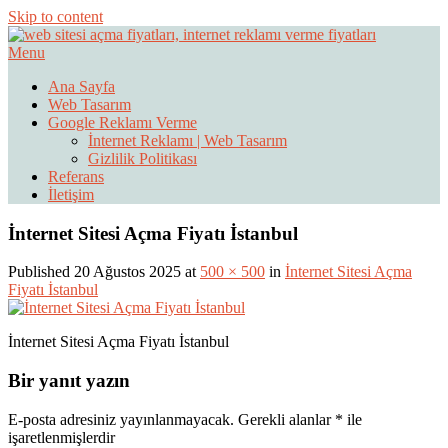
Skip to content
Menu
Web Sitesi Ücretleri- Web Sitesi Reklamı Açma
Web Sitesi Açma, İnternet Sitesi
Ana Sayfa
Web Tasarım
Fiyatları
Google Reklamı Verme
İnternet Reklamı | Web Tasarım
Gizlilik Politikası
Referans
İletişim
İnternet Sitesi Açma Fiyatı İstanbul
Published 20 Ağustos 2025 at
500 × 500
in
İnternet Sitesi Açma
Fiyatı İstanbul
İnternet Sitesi Açma Fiyatı İstanbul
Bir yanıt yazın
E-posta adresiniz yayınlanmayacak.
Gerekli alanlar
*
ile
işaretlenmişlerdir