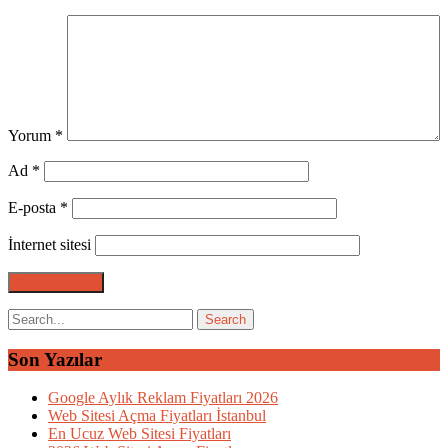
Yorum
*
Ad
*
E-posta
*
İnternet sitesi
Son Yazılar
Google Aylık Reklam Fiyatları 2026
Web Sitesi Açma Fiyatları İstanbul
En Ucuz Web Sitesi Fiyatları