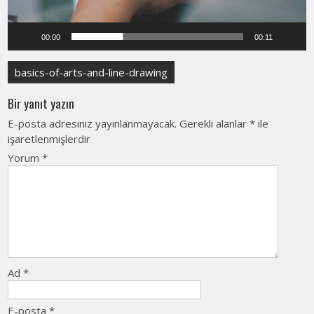
00:00
00:11
Yazı
basics-of-arts-and-line-drawing
gezinmesi
Bir yanıt yazın
E-posta adresiniz yayınlanmayacak.
Gerekli alanlar
*
ile
işaretlenmişlerdir
Yorum
*
Ad
*
E-posta
*