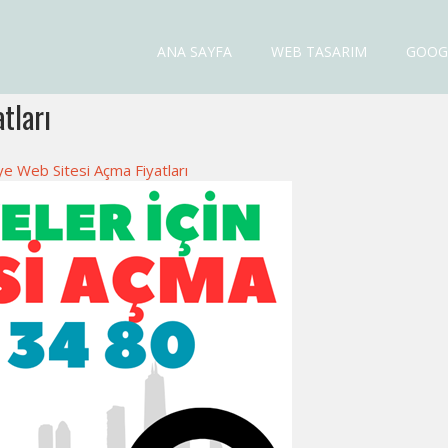
ANA SAYFA
WEB TASARIM
GOOG
esi Fiyatları
tları
e Web Sitesi Açma Fiyatları