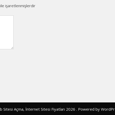
ile işaretlenmişlerdir
 Sitesi Açma, İnternet Sitesi Fiyatları 2026 . Powered by WordP