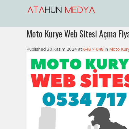
Skip
to
content
Web Sitesi Açma, İnternet Sit
Web Sitesi Ücretleri- Web Sitesi Reklamı Açma
Moto Kurye Web Sitesi Açma Fiya
Published 30 Kasım 2024 at
648 × 648
in
Moto Kury