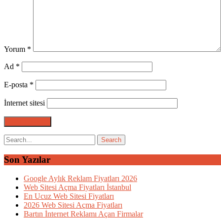
Yorum
*
Ad
*
E-posta
*
İnternet sitesi
Son Yazılar
Google Aylık Reklam Fiyatları 2026
Web Sitesi Açma Fiyatları İstanbul
En Ucuz Web Sitesi Fiyatları
2026 Web Sitesi Açma Fiyatları
Bartın İnternet Reklamı Açan Firmalar