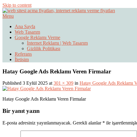
Skip to content
Menu
Web Sitesi Ücretleri- Web Sitesi Reklamı Açma
Web Sitesi Açma, İnternet Sitesi
Ana Sayfa
Web Tasarım
Google Reklamı Verme
İnternet Reklamı | Web Tasarım
Gizlilik Politikası
Referans
İletişim
Hatay Google Ads Reklamı Veren Firmalar
Published 3 Eylül 2025 at
301 × 309
in
Hatay Google Ads Reklamı V
Hatay Google Ads Reklamı Veren Firmalar
Bir yanıt yazın
E-posta adresiniz yayınlanmayacak.
Gerekli alanlar
*
ile işaretlenmişl